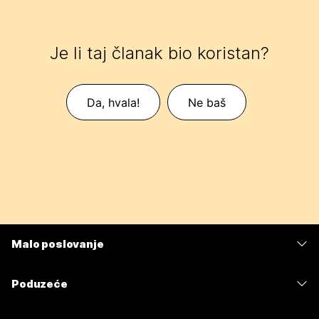
Je li taj članak bio koristan?
Da, hvala!
Ne baš
Malo poslovanje
Cijene
Poduzeće
Aplikacija Webex
Webex Suite