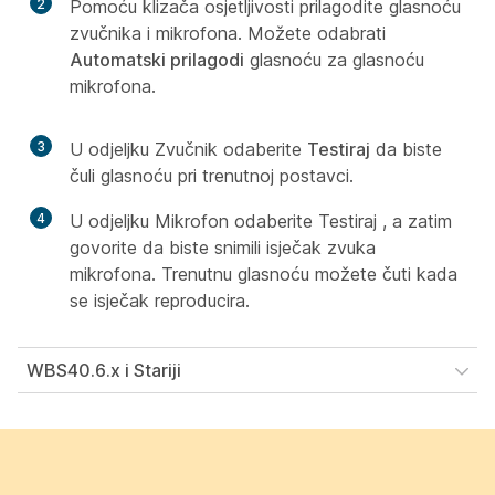
2
Pomoću klizača osjetljivosti prilagodite glasnoću
zvučnika i mikrofona. Možete odabrati
Automatski prilagodi
glasnoću za glasnoću
mikrofona.
3
U
odjeljku Zvučnik odaberite
Testiraj
da biste
čuli glasnoću pri trenutnoj postavci.
4
U
odjeljku Mikrofon odaberite Testiraj , a
zatim
govorite da biste snimili isječak zvuka
mikrofona. Trenutnu glasnoću možete čuti kada
se isječak reproducira.
WBS40.6.x i Stariji