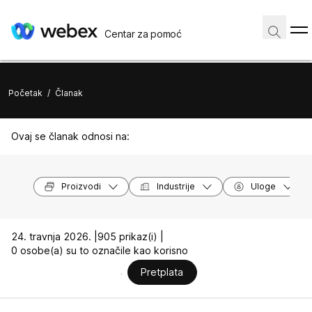
Centar za pomoć
Početak
/
Članak
Ovaj se članak odnosi na:
Proizvodi
Industrije
Uloge
24. travnja 2026. |
905 prikaz(i) |
0 osobe(a) su to označile kao korisno
Pretplata