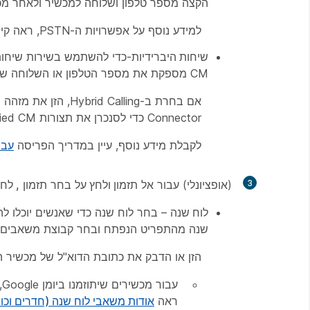
הקצה מספר טלפון ושלוחה למכשיר ולאחר מכ
למידע נוסף על אפשרויות ה-PSTN, ראה קישוריות PSTN ב-
שיחות היברידיות
CM מספקת את מספר הטלפון או השלוחה של המכשירים במקום.
Connector כדי לסנכרן את תצורות Unified CM לענן. לאחר מכן לחץ
לקבלת מידע נוסף, עיין במדריך הפריסה
עבו
3
(אופציונלי) עבור אל
תזמון ולחץ על
בחר תזמון
, לח
לוח שנה
שנה מהתפריט הנפתח ובחר
קבוצת
משאבים 
הזן או הדבק את כתובת הדוא"ל של מכשיר ה
ראה
אודות משאבי לוח שנה (חדרים וכו'