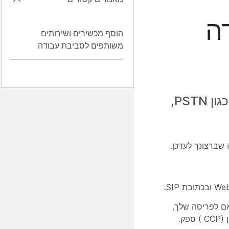
בודה
הוסף מכשירים ושירותים
משותפים לסביבת עבודה
אם כבר יצרת סביבת עבודה, כגון חדר לובי או חדר אוכל, עדיין תוכל להוסיף שירותים, כגון PSTN,
שברצונך לעדכן.
 העבודה דרך שירות השיחות של Webex — בהתאם לפריסה שלך,
שירות ה-PSTN עשוי להגיע משער מקומי במקום, דרך ה-PSTN שספק השירות אגד, או דרך PSTN המחובר לענן (CCP ) ספק.