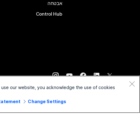
אבטחה
Control Hub
©
2026
Cisco ו/או החברות המשויכות לה. כל הזכויות שמורות.
o use our website, you acknowledge the use of cookies.
Statement
Change Settings