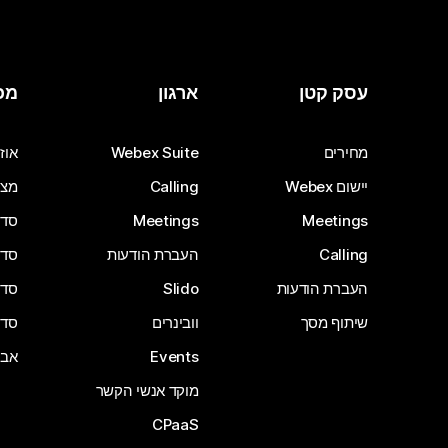
עסק קטן
ארגון
מכ
מחירים
Webex Suite
אוזנ
יישום Webex
Calling
מצל
Meetings
Meetings
סדרת 
Calling
העברת הודעות
סדרת 
העברת הודעות
Slido
סדרת 
שיתוף מסך
וובינרים
סדרת 
Events
אבי
מוקד אנשי הקשר
CPaaS