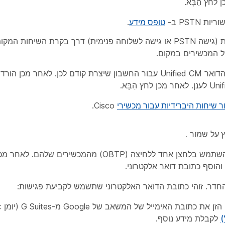
ן לחץ
הַבָּא
.
טופס מידע
.
הַבָּא
.
ר שיחות היברידיות עבור מכשירי
Cisco.
ץ על
שמור
.
– בחר לוח שנה כדי שאנשים יוכלו להשתמש בלחצן אחד ללחיצה (OBTP) מה
והוסף
כתובת
דואר אלקטרוני.
חדר. זוהי כתובת הדואר האלקטרוני שתשמש לקביעת פגישות:
עבור מכשירים שיתוזמנו ביומן Google, 
)
לקבלת מידע נוסף.