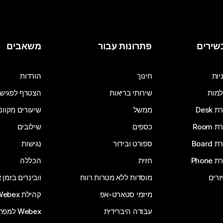
שירים
פתרונות עבור
משאבים
יות
חינוך
הורדות
מות
שירותי בריאות
הצטרף לפגיש
Desk
ממשל
שיעורים מקוונ
Room
כספים
שילובים
Board
ספורט ובידור
נגישות
Phone
חזית
הכללה
זרים
מוסדות ללא מטרות רווח
וובינרים בזמן
מיזמי סטארט-אפ
קהילת Webex
עבודה היברידית
Webex למפתחים