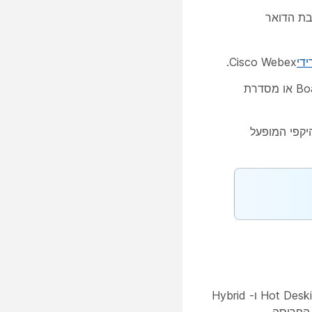
טרוני של תיבת הדואר
די
Cisco Webex.
חמות–אפשר עמדות עבודה חמות כדי לאפשר למשתמשים להתחבר ולהזמין כל מכשיר משותף Board או מסדרת
יקפי המופעל
באפשרותך להגדיר את פתרון ההזמנה מראש של שולחן העבודה החם דרך מרכז הבקרה. הדבר מאפשר שילוב של תכונות Hot Desking ו- Hybrid