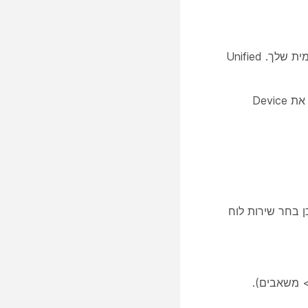
-כדי להשתמש בשירות שיחות (גישה PSTN או גישה לשלוחה פנימית) דרך בקרת השיחות המקומית שלך. Unified
אם בחרת ב-Hybrid Calling, הזן את מזהה הדואר Unified CM עבור החשבון שיצרת קודם לכן. לאחר מכן הורד את Device
מכשירים שלהם. לאחר מכן בחר שירות לוח
הזן את כתובת האימייל של המשאב של Google מ-G Suites (יומן > משאבים).