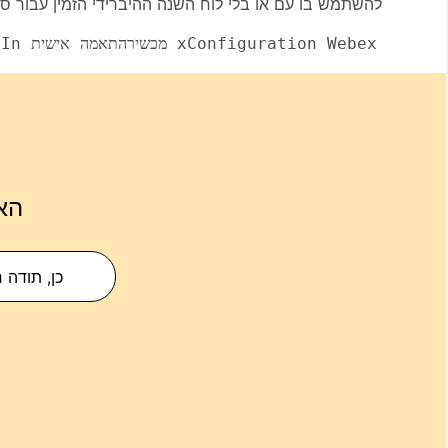
להשתמש בו עם או בלי לוח השנה ההיברידי הזמין עבור ס
xConfiguration Webex מכשירהתאמה אישית TaskBasedSignIn: <מופעל, כבוי>
הא
כן, תודה 