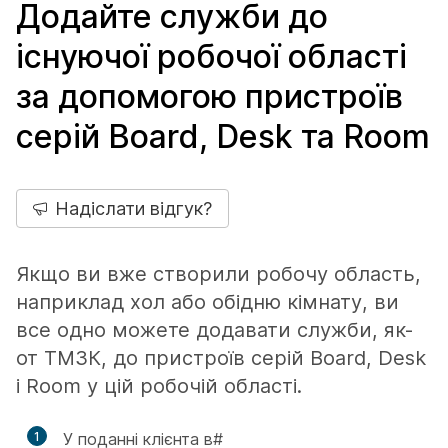
Додайте служби до
існуючої робочої області
за допомогою пристроїв
серій Board, Desk та Room
Надіслати відгук?
Якщо ви вже створили робочу область,
наприклад хол або обідню кімнату, ви
все одно можете додавати служби, як-
от ТМЗК, до пристроїв серій Board, Desk
і Room у цій робочій області.
1
У поданні клієнта в#