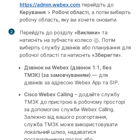
https://admin.webex.com
перейдіть до
Керування
>
Робочі області
, а потім виберіть
робочу область, яку ви хочете оновити.
2
Перейдіть до розділу
«Виклики»
та
натисніть на зубчасте колесо
. Потім
виберіть службу дзвінків або планування для
робочої області та натисніть
«Зберегти
».
Дзвінок на Webex (дзвінок 1:1, без
ТМЗК) (за замовчуванням)
— для
дзвінків за адресою Webex App та SIP.
Cisco Webex Calling
– додайте службу
ТМЗК до пристрою в робочому просторі
за допомогою служби Webex Calling.
Залежно від вашого розгортання,
служба ТМЗК може використовувати
локальний шлюз, надаватися
постачальником послуг або