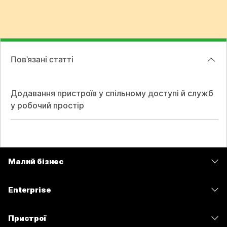
Пов’язані статті
Додавання пристроїв у спільному доступі й служб
у робочий простір
Малий бізнес
Тарифи
Enterprise
Програма Webex
Webex Suite
Пристрої
Наради