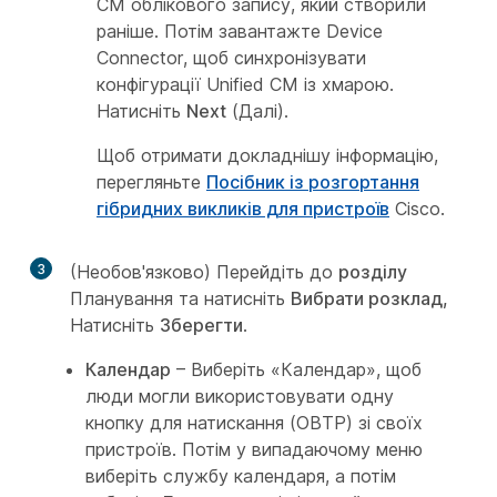
CM облікового запису, який створили
раніше. Потім завантажте Device
Connector, щоб синхронізувати
конфігурації Unified CM із хмарою.
Натисніть
Next
(Далі).
Щоб отримати докладнішу інформацію,
перегляньте
Посібник із розгортання
гібридних викликів для пристроїв
Cisco.
3
(Необов'язково) Перейдіть до
розділу
Планування та натисніть
Вибрати розклад,
Натисніть
Зберегти
.
Календар
– Виберіть «Календар», щоб
люди могли використовувати одну
кнопку для натискання (OBTP) зі своїх
пристроїв. Потім у випадаючому меню
виберіть службу календаря, а потім