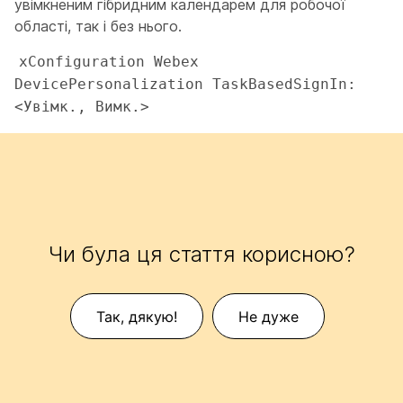
увімкненим гібридним календарем для робочої
області, так і без нього.
xConfiguration Webex 
DevicePersonalization TaskBasedSignIn: 
<Увімк., Вимк.>
Чи була ця стаття корисною?
Так, дякую!
Не дуже