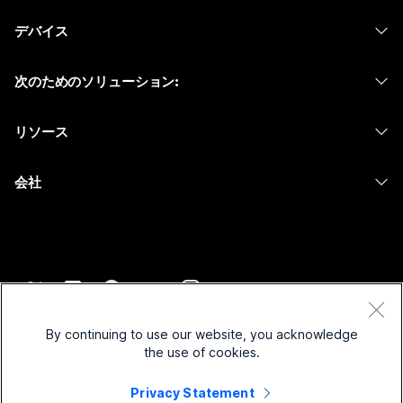
Webex スイート
デバイス
Meetings
Calling
ヘッドセット
Calling
次のためのソリューション:
Meetings
カメラ
メッセージング
教育
メッセージング
リソース
Desk シリーズ
画面共有
ヘルスケア
Slido
ダウンロード
Room シリーズ
会社
行政
ウェビナー
テストミーティングに参加
Board シリーズ
Cisco
財務
Events
オンラインクラス
Phone シリーズ
サポートへお問い合わせ
スポーツとエンターテインメント
Contact Center
インテグレーション
アクセサリ
セールスに問い合わせ
フロントライン
CPaaS
アクセシビリティ
利用規約
Webex Blog
非営利
セキュリティ
By continuing to use our website, you acknowledge
インクルージョン
プライバシーステートメント
the use of cookies.
Webex ソート リーダーシップ
スタートアップ
Control Hub
クッキー
ライブ & オンデマンド ウェビナー
Webex Merch Store
Privacy Statement
商標
ハイブリッド ワーク