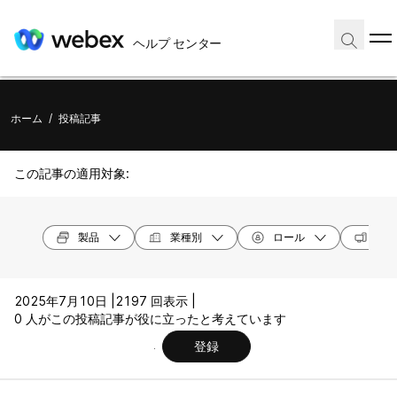
ヘルプ センター
ホーム
/
投稿記事
この記事の適用対象:
製品
業種別
ロール
オペ
2025年7月10日 |
2197 回表示 |
0 人がこの投稿記事が役に立ったと考えています
登録