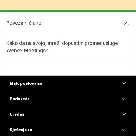
Povezani članci
Kako da na svojoj mreži dopustim promet usluge
Webex Meetings?
Malo poslovanje
Cijene
Poduzeće
Aplikacija Webex
Webex Suite
Uređaji
Sastanci
Calling
Slušalice
Calling
Rješenja za
Sastanci