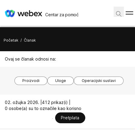
Centar za pomoć
Početak
/
Članak
Ovaj se članak odnosi na:
Proizvodi
Uloge
Operacijski sustavi
02. ožujka 2026. |
412 prikaz(i) |
0 osobe(a) su to označile kao korisno
Pretplata