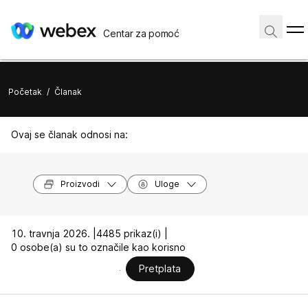
Centar za pomoć
Početak
/
Članak
Ovaj se članak odnosi na:
Proizvodi
Uloge
10. travnja 2026. |
4485 prikaz(i) |
0 osobe(a) su to označile kao korisno
Pretplata