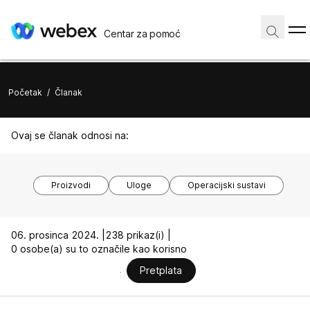
Centar za pomoć
Početak
/
Članak
Ovaj se članak odnosi na:
Proizvodi
Uloge
Operacijski sustavi
06. prosinca 2024. |
238 prikaz(i) |
0 osobe(a) su to označile kao korisno
Pretplata