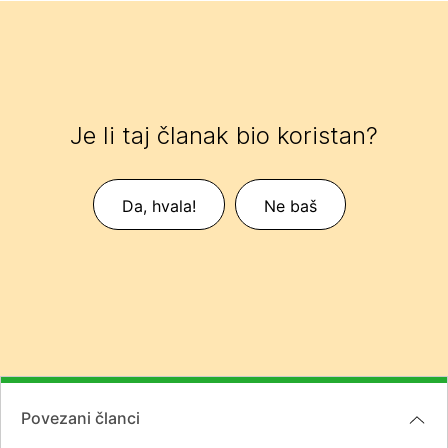
Je li taj članak bio koristan?
Da, hvala!
Ne baš
Povezani članci