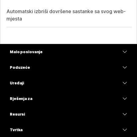
Automatski izbriši dovršene sastanke sa svog web-
mjesta
Malo poslovanje
Cijene
Poduzeće
Aplikacija Webex
Webex Suite
Uređaji
Sastanci
Calling
Slušalice
Calling
Rješenja za
Sastanci
Kamere
Obrazovanje
Poruke
Poruke
Resursi
Serija stolova
Zdravstvo
Dijeljenje zaslona
Preuzimanja
Slido
Serija Room
Tvrtka
Uprava
Pridružite se testnom sastanku