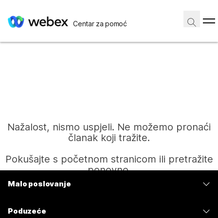
Centar za pomoć
Nažalost, nismo uspjeli. Ne možemo pronaći
članak koji tražite.
Pokušajte s početnom stranicom ili pretražite
ponovno.
Malo poslovanje
Cijene
Početak
Poduzeće