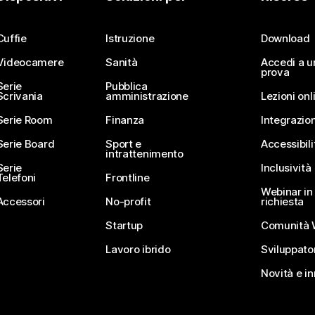
Invia una domanda
Cuffie
Istruzione
Download
Videocamere
Sanità
Accedi a u
prova
Serie
Pubblica
Scrivania
amministrazione
Lezioni onl
Serie Room
Finanza
Integrazion
Serie Board
Sport e
Accessibili
intrattenimento
Serie
Inclusività
Telefoni
Frontline
Webinar in 
Accessori
No-profit
richiesta
Startup
Comunità 
Lavoro ibrido
Sviluppato
Novità e i