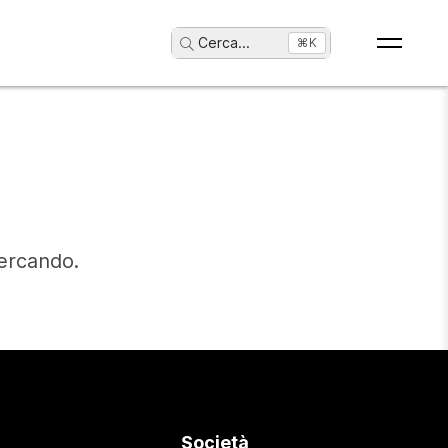
Cerca
...
⌘K
cercando.
Società