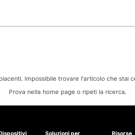
iacenti. Impossibile trovare l'articolo che stai 
Prova nella home page o ripeti la ricerca.
Home
Dispositivi
Soluzioni per
Risorse
Occorre una risposta?