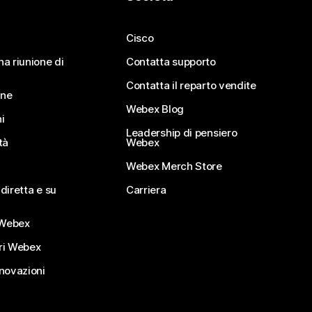
Cisco
na riunione di
Contatta supporto
Contatta il reparto vendite
ine
Webex Blog
i
Leadership di pensiero
tà
Webex
Webex Merch Store
diretta e su
Carriera
Webex
ri Webex
nnovazioni