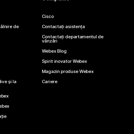
Cisco
ntâlnire de
Contactați asistența
Contactați departamentul de
vânzări
Webex Blog
Spirit inovator Webex
Magazin produse Webex
ve și la
Cariere
ebex
Webex
ație