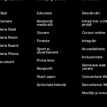
Trimiteți o întrebare
Căști
Educație
Descărcări
Camere
Asistență
Intrați într-o î
medicală
probă
Seria Desk
Guvern
Cursuri online
Seria Room
Finanțe
Integrări
Seria Board
Sport și
Accesibilitate
divertisment
Seria Phone
Incluzivitate
Prima linie
Accesorii
Seminare web li
Nonprofit
cerere
Start-upuri
Comunitate W
Activitate hibridă
Dezvoltatori 
Noutăți și inov