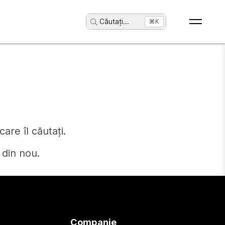
Căutați
...
⌘K
are îl căutați.
 din nou.
Companie