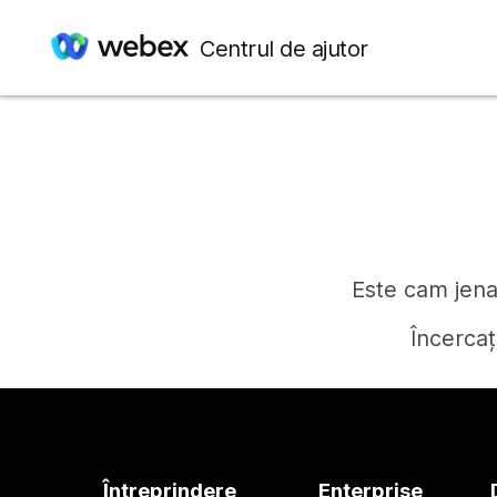
Centrul de ajutor
Este cam jenan
Încercaț
Întreprindere
Enterprise