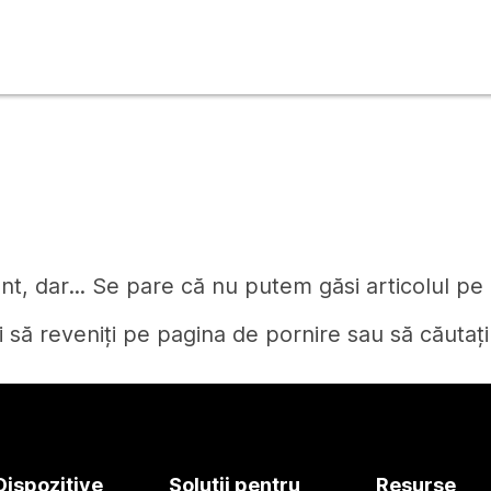
t, dar... Se pare că nu putem găsi articolul pe c
i să reveniți pe pagina de pornire sau să căutați
Pagină de pornire
Dispozitive
Soluții pentru
Resurse
Aveți nevoie de un răspuns?