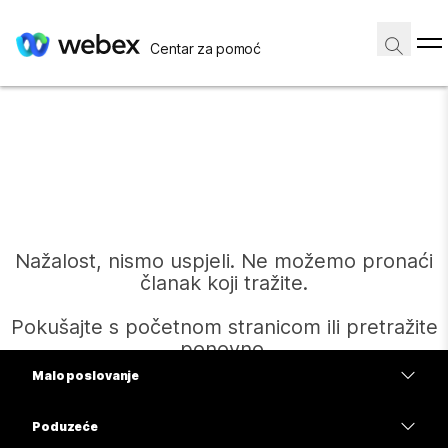
Centar za pomoć
Nažalost, nismo uspjeli. Ne možemo pronaći
članak koji tražite.
Pokušajte s početnom stranicom ili pretražite
ponovno.
Malo poslovanje
Cijene
Poduzeće
Početak