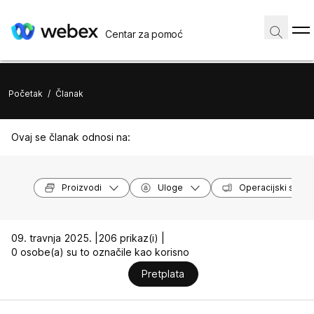
Centar za pomoć
Početak
/
Članak
Ovaj se članak odnosi na:
Proizvodi
Uloge
Operacijski susta
09. travnja 2025. |
206 prikaz(i) |
0 osobe(a) su to označile kao korisno
Pretplata