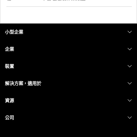
小型企業
定價
企業
Webex 應用程式
Webex Suite
裝置
Meetings
Calling
耳機
Calling
解決方案，適用於
Meetings
攝影機
Messaging
教育
Messaging
資源
Desk 系列
螢幕共用
醫療保健
Slido
下載
Room 系列
公司
政府
Webinars
加入測驗會議
Board 系列
Cisco
財務
Events
線上課程