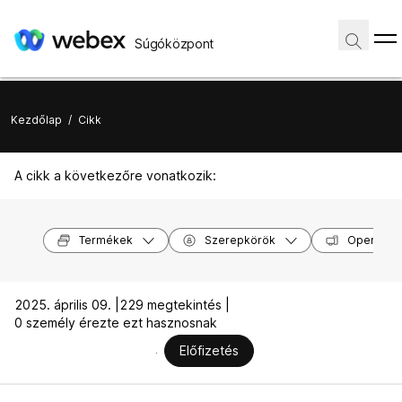
Súgóközpont
Kezdőlap
/
Cikk
A cikk a következőre vonatkozik:
Termékek
Szerepkörök
Operáció
2025. április 09. |
229 megtekintés |
0 személy érezte ezt hasznosnak
Előfizetés