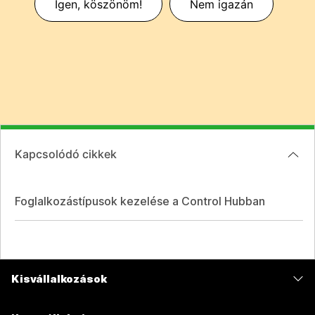
Igen, köszönöm!
Nem igazán
Kapcsolódó cikkek
Foglalkozástípusok kezelése a Control Hubban
Kisvállalkozások
Díjszabás