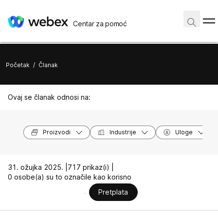
Centar za pomoć
Početak
/
Članak
Ovaj se članak odnosi na:
Proizvodi
Industrije
Uloge
31. ožujka 2025. |
717 prikaz(i) |
0 osobe(a) su to označile kao korisno
Pretplata