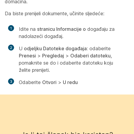
domaćina.
Da biste prenijeli dokumente, učinite sljedeće:
1
Idite na
stranicu Informacije o
događaju za
nadolazeći događaj.
2
U
odjeljku Datoteke događaja:
odaberite
Prenesi
>
Pregledaj
>
Odaberi datoteku
,
pomaknite se do i odaberite datoteku koju
želite prenijeti.
3
Odaberite
Otvori
>
U redu