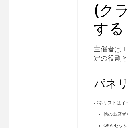
(ク
する
主催者は 
定の役割
パネ
パネリストはイ
他の出席者
Q&A セ