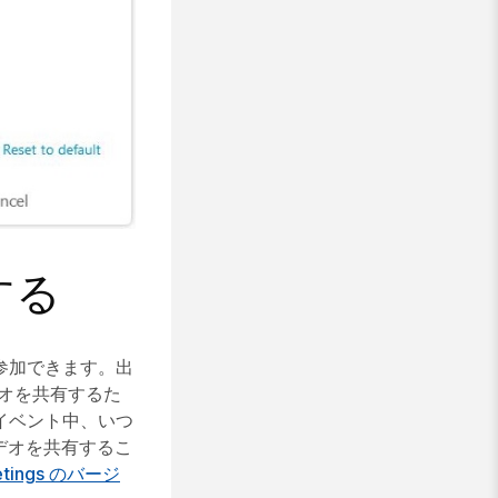
する
に参加できます。出
オを共有するた
イベント中、いつ
デオを共有するこ
eetings のバージ