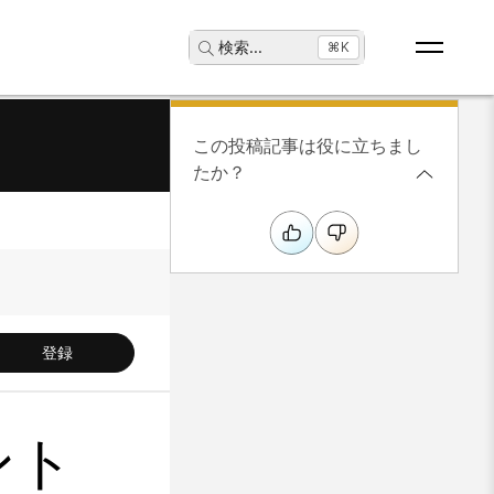
検索
...
⌘K
この投稿記事は役に立ちまし
たか？
登録
ント