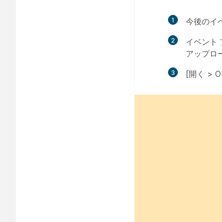
1
今後のイ
2
イベント 
アップロ
3
[開く >