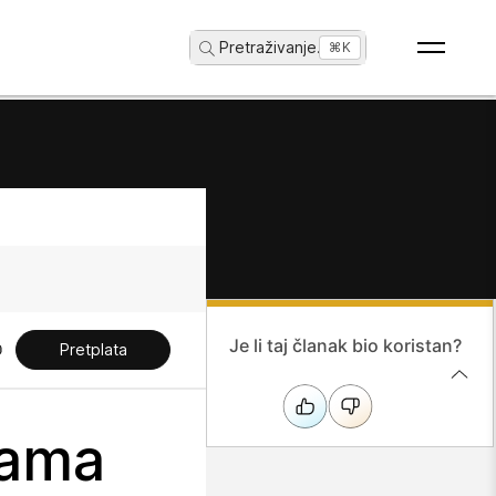
Pretraživanje
...
⌘K
Je li taj članak bio koristan?
Pretplata
jama