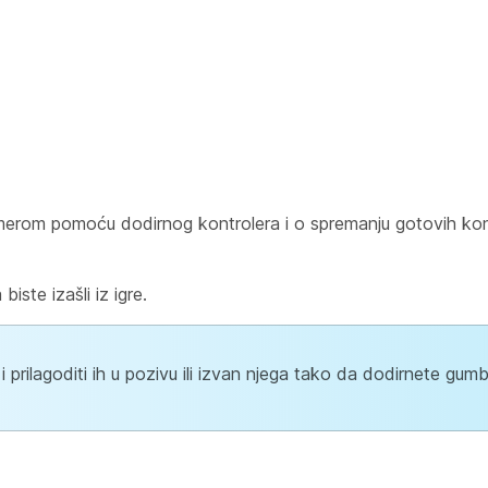
kamerom pomoću dodirnog kontrolera i o spremanju gotovih kon
ste izašli iz igre.
 prilagoditi ih u pozivu ili izvan njega tako da dodirnete gu