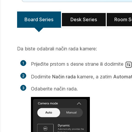
Board Series
Desk Series
Room S
Da biste odabrali način rada kamere:
1
Prijeđite prstom s desne strane ili dodirnite
2
Dodirnite
Način rada
kamere, a zatim
Automat
3
Odaberite način rada.