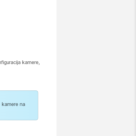
figuracija kamere,
mb kamere na