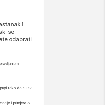
astanak i
ski se
žete odabrati
pravljanjem
grupi tako da su svi
macije i primjere o