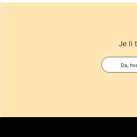
Je li
Da, hva