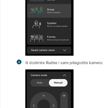
4
Ili dodirnite
Ručno
i sami prilagodite kameru: