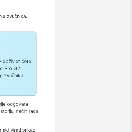
nje zvučnika.
iv doživjet ćete
rd Pro G2.
og zvučnika.
lje odgovara
storiju, način rada
aktivirati prikaz