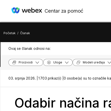
Centar za pomoć
Početak
/
Članak
Ovaj se članak odnosi na:
Proizvodi
Uloge
Modeli uređaja
03. srpnja 2026. |
1703 prikaz(i) |
0 osobe(a) su to označile k
Odabir načina r