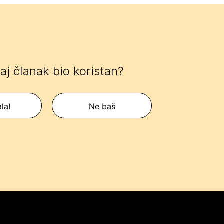
 taj članak bio koristan?
la!
Ne baš