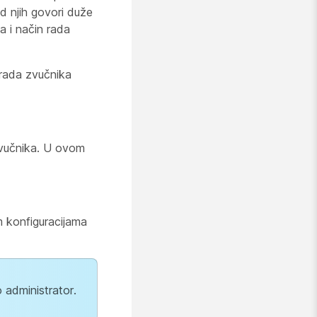
d njih govori duže
a i način rada
 rada zvučnika
 zvučnika. U ovom
 konfiguracijama
o administrator.