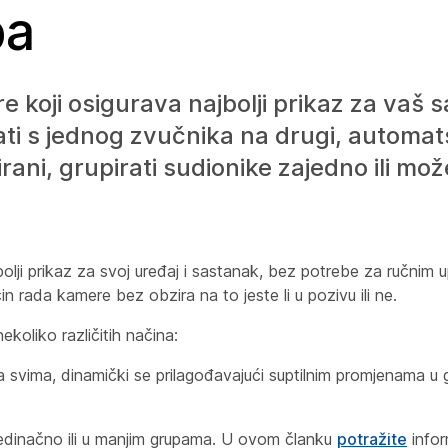
ba
koji osigurava najbolji prikaz za vaš s
ti s jednog zvučnika na drugi, automat
irani, grupirati sudionike zajedno ili mo
ji prikaz za svoj uređaj i sastanak, bez potrebe za ručnim u
rada kamere bez obzira na to jeste li u pozivu ili ne.
ekoliko različitih načina:
la svima, dinamički se prilagođavajući suptilnim promjenama u 
pojedinačno ili u manjim grupama. U ovom članku
potražite
infor