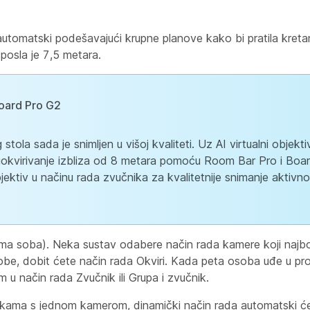
 automatski podešavajući krupne planove kako bi pratila kreta
posla je 7,5 metara.
Board Pro G2
stola sada je snimljen u višoj kvaliteti. Uz AI virtualni objekt
 uokvirivanje izbliza od 8 metara pomoću Room Bar Pro i Boa
jektiv u načinu rada zvučnika za kvalitetnije snimanje aktivn
a soba). Neka sustav odabere način rada kamere koji najbo
osobe, dobit ćete način rada Okviri. Kada peta osoba uđe u pro
 u način rada Zvučnik ili Grupa i zvučnik.
avkama s jednom kamerom, dinamički način rada automatski će 