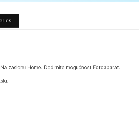
eries
Na zaslonu Home. Dodirnite mogućnost
Fotoaparat
.
ski
.