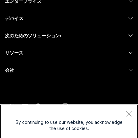
エンタープライズ
Webex アプリ
Webex スイート
デバイス
Meetings
Calling
ヘッドセット
Calling
次のためのソリューション:
Meetings
カメラ
メッセージング
教育
メッセージング
リソース
Desk シリーズ
画面共有
ヘルスケア
Slido
ダウンロード
Room シリーズ
会社
行政
ウェビナー
テストミーティングに参加
Board シリーズ
Cisco
財務
Events
オンラインクラス
Phone シリーズ
サポートへお問い合わせ
スポーツとエンターテインメント
Contact Center
インテグレーション
アクセサリ
セールスに問い合わせ
フロントライン
CPaaS
アクセシビリティ
利用規約
Webex Blog
非営利
セキュリティ
By continuing to use our website, you acknowledge
インクルージョン
プライバシーステートメント
the use of cookies.
Webex ソート リーダーシップ
スタートアップ
Control Hub
クッキー
ライブ & オンデマンド ウェビナー