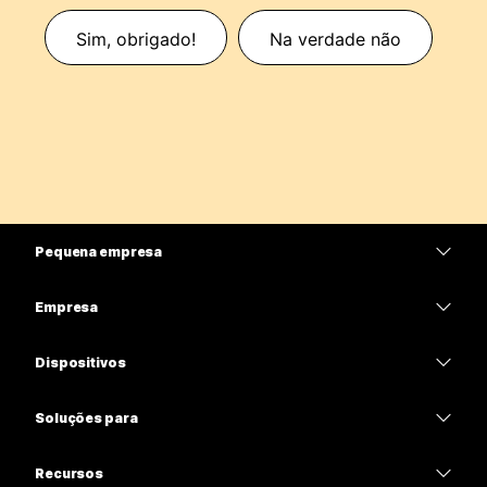
Sim, obrigado!
Na verdade não
Pequena empresa
Preços
Empresa
Aplicativo Webex
Webex Suite
Dispositivos
Meetings
Calling
Fones de ouvido
Calling
Soluções para
Meetings
Câmeras
Educação
Mensagens
Mensagens
Recursos
Série de mesa