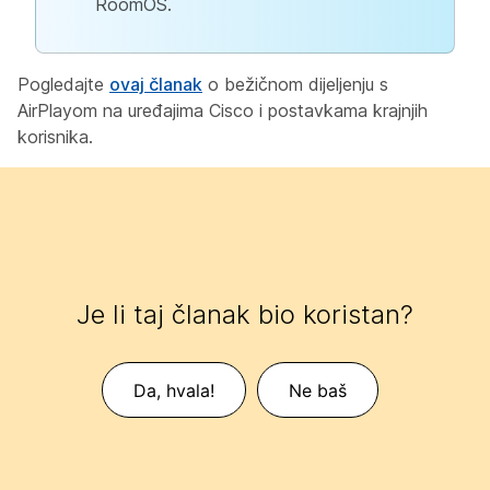
RoomOS.
Pogledajte
ovaj članak
o bežičnom dijeljenju s
AirPlayom na uređajima Cisco i postavkama krajnjih
korisnika.
Je li taj članak bio koristan?
Da, hvala!
Ne baš