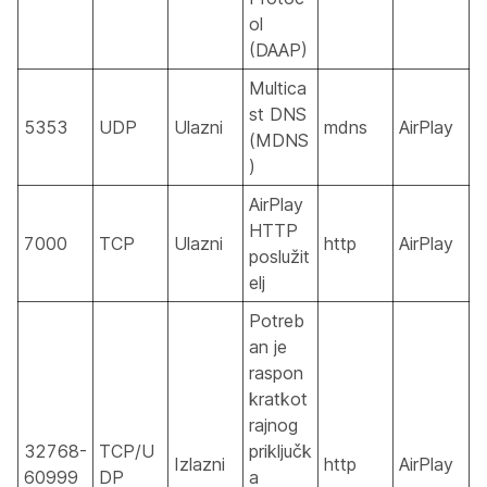
ol
(DAAP)
Multica
st DNS
5353
UDP
Ulazni
mdns
AirPlay
(MDNS
)
AirPlay
HTTP
7000
TCP
Ulazni
http
AirPlay
poslužit
elj
Potreb
an je
raspon
kratkot
rajnog
32768-
TCP/U
priključk
Izlazni
http
AirPlay
60999
DP
a