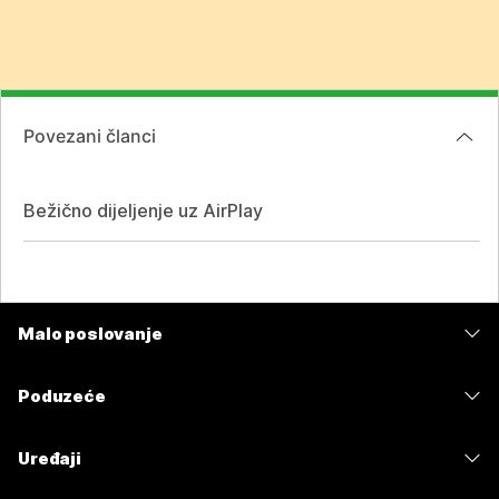
Povezani članci
Bežično dijeljenje uz AirPlay
Malo poslovanje
Cijene
Poduzeće
Aplikacija Webex
Webex Suite
Uređaji
Sastanci
Calling