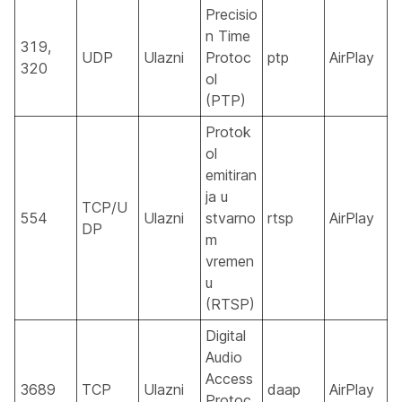
Precisio
n Time
319,
UDP
Ulazni
Protoc
ptp
AirPlay
320
ol
(PTP)
Protok
ol
emitiran
ja u
TCP/U
554
Ulazni
stvarno
rtsp
AirPlay
DP
m
vremen
u
(RTSP)
Digital
Audio
Access
3689
TCP
Ulazni
daap
AirPlay
Protoc