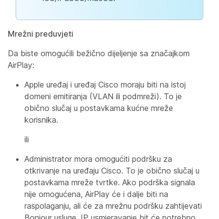
Mrežni preduvjeti
Da biste omogućili bežično dijeljenje sa značajkom
AirPlay:
Apple uređaj i uređaj Cisco moraju biti na istoj
domeni emitiranja (VLAN ili podmreži). To je
obično slučaj u postavkama kućne mreže
korisnika.
ili
Administrator mora omogućiti podršku za
otkrivanje na uređaju Cisco. To je obično slučaj u
postavkama mreže tvrtke. Ako podrška signala
nije omogućena, AirPlay će i dalje biti na
raspolaganju, ali će za mrežnu podršku zahtijevati
Bonjour usluge. IP usmjeravanje bit će potrebno