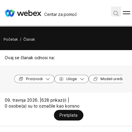
Centar za pomoć
Početak
/
Članak
Ovaj se članak odnosi na:
Proizvodi
Uloge
Modeli uređaja
09. travnja 2026. |
628 prikaz(i) |
0 osobe(a) su to označile kao korisno
Pretplata