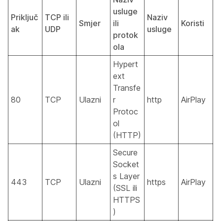
usluge
Priključ
TCP ili
Naziv
Smjer
ili
Koristi
ak
UDP
usluge
protok
ola
Hypert
ext
Transfe
80
TCP
Ulazni
r
http
AirPlay
Protoc
ol
(HTTP)
Secure
Socket
s Layer
443
TCP
Ulazni
https
AirPlay
(SSL ili
HTTPS
)