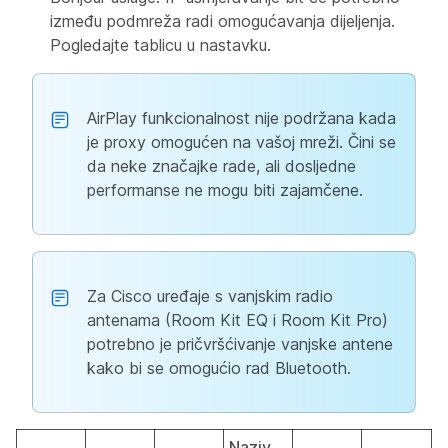
između podmreža radi omogućavanja dijeljenja.
Pogledajte tablicu u nastavku.
AirPlay funkcionalnost nije podržana kada
je proxy omogućen na vašoj mreži. Čini se
da neke značajke rade, ali dosljedne
performanse ne mogu biti zajamčene.
Za Cisco uređaje s vanjskim radio
antenama (Room Kit EQ i Room Kit Pro)
potrebno je pričvršćivanje vanjske antene
kako bi se omogućio rad Bluetooth.
Naziv