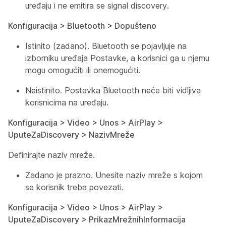
uređaju i ne emitira se signal discovery.
Konfiguracija > Bluetooth > Dopušteno
Istinito (zadano). Bluetooth se pojavljuje na
izborniku uređaja Postavke, a korisnici ga u njemu
mogu omogućiti ili onemogućiti.
Neistinito. Postavka Bluetooth neće biti vidljiva
korisnicima na uređaju.
Konfiguracija > Video > Unos > AirPlay >
UputeZaDiscovery > NazivMreže
Definirajte naziv mreže.
Zadano je prazno. Unesite naziv mreže s kojom
se korisnik treba povezati.
Konfiguracija > Video > Unos > AirPlay >
UputeZaDiscovery > PrikazMrežnihInformacija