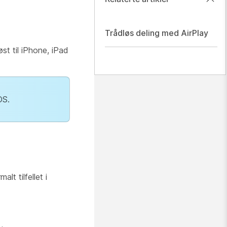
Trådløs deling med AirPlay
st til iPhone, iPad
OS.
t tilfellet i