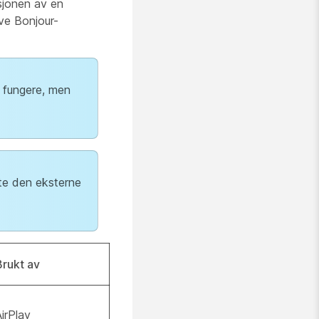
sjonen av en
eve Bonjour-
å fungere, men
te den eksterne
Brukt av
AirPlay