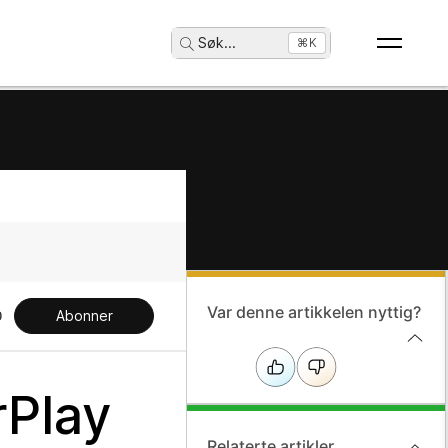
Søk
...
⌘K
Var denne artikkelen nyttig?
Abonner
rPlay
Relaterte artikler