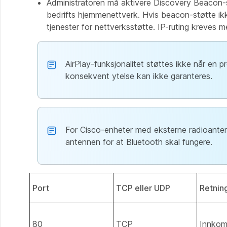
Administratoren må aktivere Discovery Beacon-st
bedrifts hjemmenettverk. Hvis beacon-støtte ikke 
tjenester for nettverksstøtte. IP-ruting kreves me
AirPlay-funksjonalitet støttes ikke når en p
konsekvent ytelse kan ikke garanteres.
For Cisco-enheter med eksterne radioante
antennen for at Bluetooth skal fungere.
Port
TCP eller UDP
Retnin
80
TCP
Innko