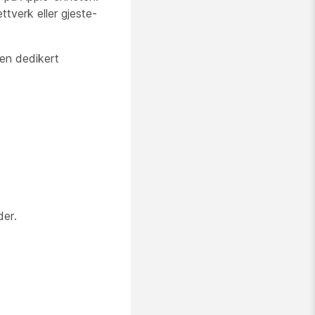
tverk eller gjeste-
 en dedikert
der.