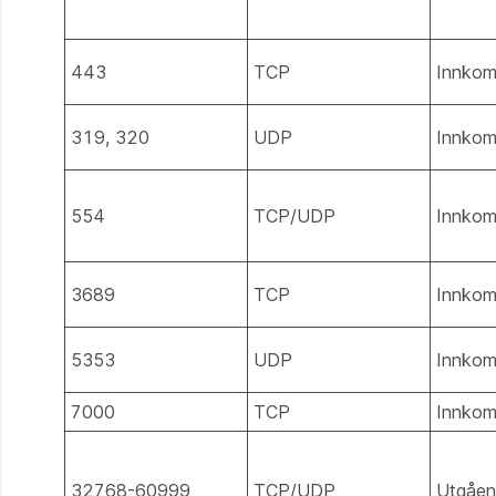
443
TCP
Innko
319, 320
UDP
Innko
554
TCP/UDP
Innko
3689
TCP
Innko
5353
UDP
Innko
7000
TCP
Innko
32768-60999
TCP/UDP
Utgåe