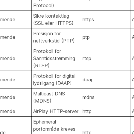
Protocol)
Sikre kontaktlag
mmende
https
(SSL eller HTTPS)
Presisjon for
mmende
ptp
nettverkstid (PTP)
Protokoll for
mmende
Sanntidsstrømming
rtsp
(RTSP)
Protokoll for digital
mmende
daap
lydtilgang (DAAP)
Multicast DNS
mmende
mdns
(MDNS)
mmende
AirPlay HTTP-server
http
Ephemeral-
portområde kreves
nde
http