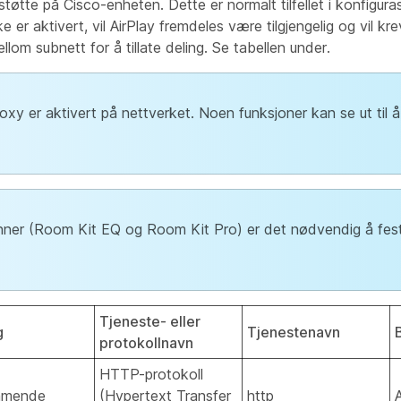
øtte på Cisco-enheten. Dette er normalt tilfellet i konfigura
er aktivert, vil AirPlay fremdeles være tilgjengelig og vil kr
llom subnett for å tillate deling. Se tabellen under.
roxy er aktivert på nettverket. Noen funksjoner kan se ut til 
nner (Room Kit EQ og Room Kit Pro) er det nødvendig å fes
Tjeneste- eller
g
Tjenestenavn
protokollnavn
HTTP-protokoll
mmende
(Hypertext Transfer
http