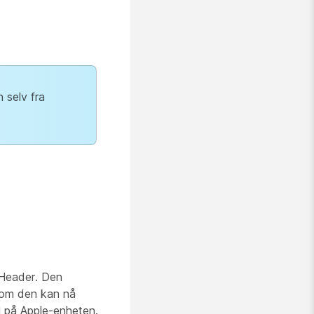
 selv fra
 Header. Den
e om den kan nå
l på Apple-enheten.