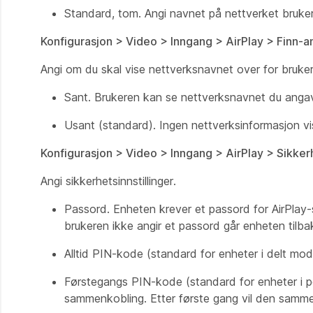
Standard, tom. Angi navnet på nettverket brukere
Konfigurasjon > Video > Inngang > AirPlay > Finn-a
Angi om du skal vise nettverksnavnet over for bruke
Sant. Brukeren kan se nettverksnavnet du angav
Usant (standard). Ingen nettverksinformasjon vi
Konfigurasjon > Video > Inngang > AirPlay > Sikk
Angi sikkerhetsinnstillinger.
Passord. Enheten krever et passord for AirPlay
brukeren ikke angir et passord går enheten tilb
Alltid PIN-kode (standard for enheter i delt m
Førstegangs PIN-kode (standard for enheter i p
sammenkobling. Etter første gang vil den samm