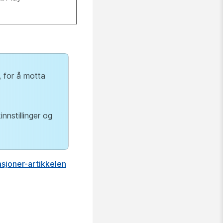
, for å motta
innstillinger og
sjoner-artikkelen