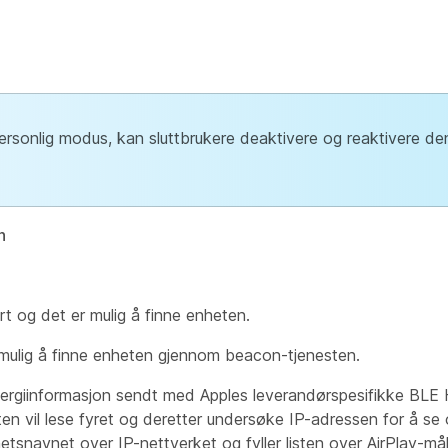
ersonlig modus, kan sluttbrukere deaktivere og reaktivere den
n
t og det er mulig å finne enheten.
 mulig å finne enheten gjennom beacon-tjenesten.
energiinformasjon sendt med Apples leverandørspesifikke BLE
n vil lese fyret og deretter undersøke IP-adressen for å s
etsnavnet over IP-nettverket og fyller listen over AirPlay-må