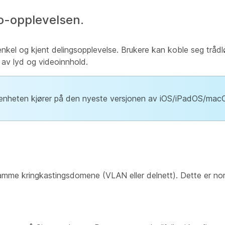
co-opplevelsen.
enkel og kjent delingsopplevelse. Brukere kan koble seg trådlø
 av lyd og videoinnhold.
-enheten kjører på den nyeste versjonen av iOS/iPadOS/mac
e kringkastingsdomene (VLAN eller delnett). Dette er normal