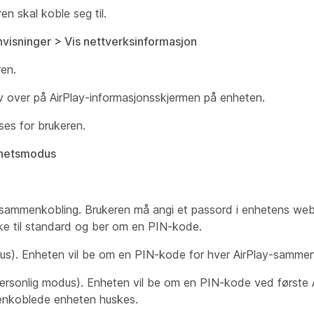
n skal koble seg til.
nvisninger > Vis nettverksinformasjon
ren.
 over på AirPlay-informasjonsskjermen på enheten.
ses for brukeren.
erhetsmodus
-sammenkobling. Brukeren må angi et passord i enhetens web
ake til standard og ber om en PIN-kode.
odus). Enheten vil be om en PIN-kode for hver AirPlay-sammen
ersonlig modus). Enheten vil be om en PIN-kode ved første 
enkoblede enheten huskes.