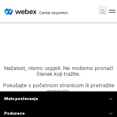
Centar za pomoć
Nažalost, nismo uspjeli. Ne možemo pronaći
članak koji tražite.
Pokušajte s početnom stranicom ili pretražite
ponovno.
Malo poslovanje
Cijene
Početak
Poduzeće