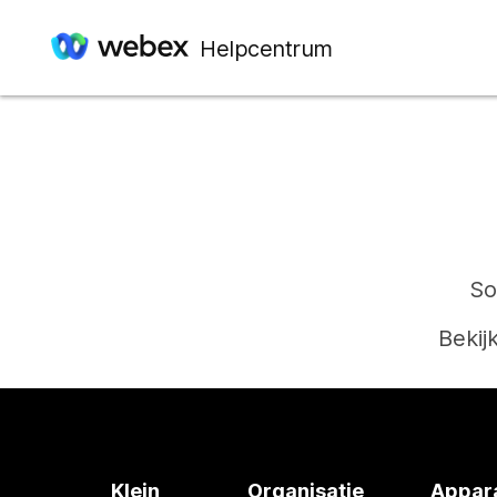
Helpcentrum
So
Bekij
Klein
Organisatie
Appar