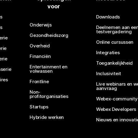
voor
Een vraag verzenden
s
Downloads
Onderwijs
s
Deelnemen aan ee
testvergadering
Gezondheidszorg
erie
Online cursussen
Overheid
rie
Integraties
Financiën
erie
Toegankelijkheid
Entertainment en
serie
volwassen
Inclusiviteit
ires
Frontline
Live webinars en w
aanvraag
Non-
profitorganisaties
Webex-community
Startups
Webex Developers
Hybride werken
Nieuws en innovati