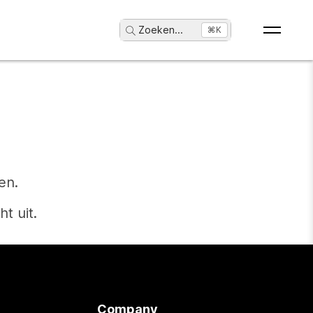
Zoeken
...
⌘K
en.
t uit.
Company