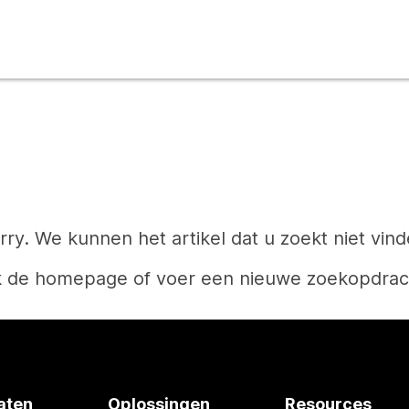
rry. We kunnen het artikel dat u zoekt niet vind
k de homepage of voer een nieuwe zoekopdrach
Start
aten
Oplossingen
Resources
Hebt u een antwoord nodig?