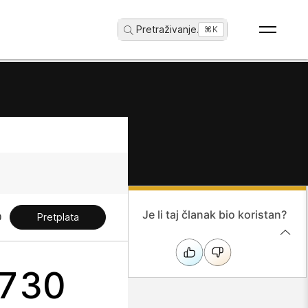
Pretraživanje
...
⌘K
Je li taj članak bio koristan?
Pretplata
 730