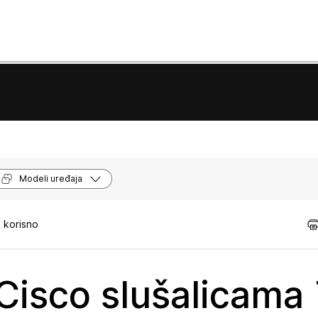
Modeli uređaja
 korisno
Cisco slušalicama