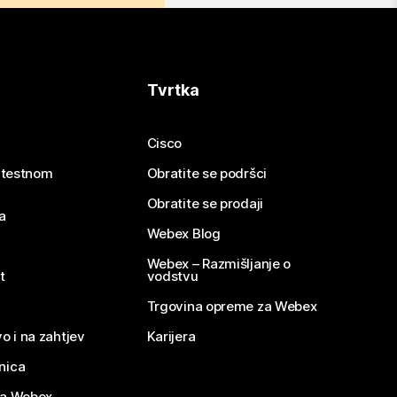
Tvrtka
Cisco
e testnom
Obratite se podršci
Obratite se prodaji
a
Webex Blog
Webex – Razmišljanje o
t
vodstvu
Trgovina opreme za Webex
o i na zahtjev
Karijera
nica
za Webex