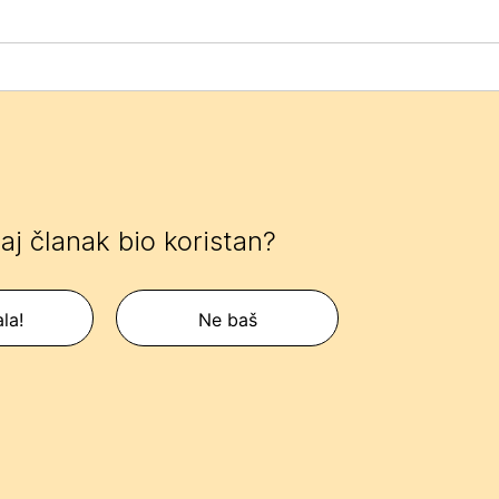
 taj članak bio koristan?
la!
Ne baš