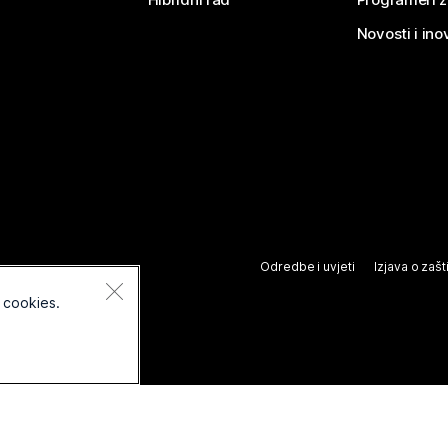
Novosti i ino
Odredbe i uvjeti
Izjava o zašti
 cookies.