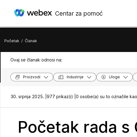
Centar za pomoć
Početak
/
Članak
Ovaj se članak odnosi na:
Proizvodi
Industrije
Uloge
30. srpnja 2025. |
977 prikaz(i) |
0 osobe(a) su to označile kao
Početak rada s 