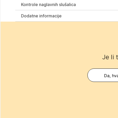
Kontrole naglavnih slušalica
Dodatne informacije
Je li
Da, hva