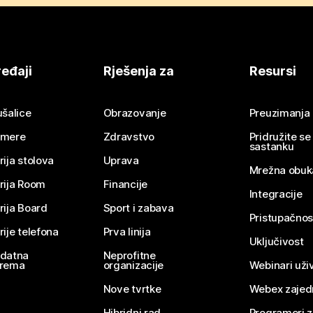
eđaji
Rješenja za
Resursi
ušalice
Obrazovanje
Preuzimanja
mere
Zdravstvo
Pridružite s
sastanku
rija stolova
Uprava
Mrežna obuk
rija Room
Financije
Integracije
rija Board
Sport i zabava
Pristupačnos
rije telefona
Prva linija
Uključivost
datna
Neprofitne
rema
organizacije
Webinari uživ
Nove tvrtke
Webex zajed
Hibridni rad
Programeri 