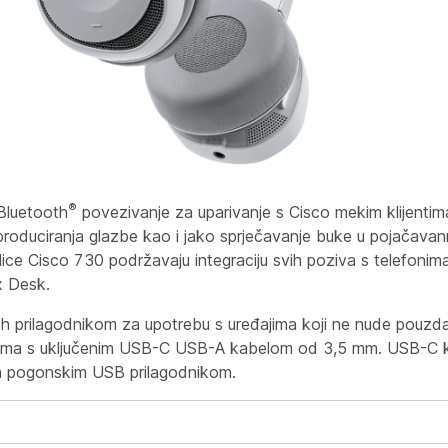
®
 Bluetooth
povezivanje za uparivanje s Cisco mekim klijentima
produciranja glazbe kao i jako sprječavanje buke u pojačavan
ice Cisco 730 podržavaju integraciju svih poziva s telefonim
x Desk.
th prilagodnikom za upotrebu s uređajima koji ne nude pouzd
đajima s uključenim USB-C USB-A kabelom od 3,5 mm. USB-C k
im pogonskim USB prilagodnikom.