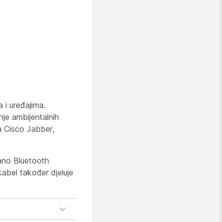
 i uređajima.
nje ambijentalnih
a Cisco Jabber,
ano Bluetooth
abel također djeluje