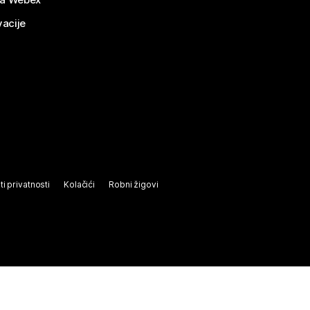
vacije
ti privatnosti
Kolačići
Robni žigovi