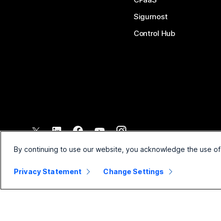
Sigurnost
Control Hub
©
2026
Cisco i/ili njegova povezana društva. Sva prava pridržana.
By continuing to use our website, you acknowledge the use of
Privacy Statement
Change Settings