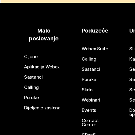
Malo
Poduzeće
Ur
poslovanje
Webex Suite
Sl
Cijene
Calling
Ka
Aplikacija Webex
Sastanci
Se
Sastanci
Poruke
Se
Calling
Slido
Se
Poruke
Webinari
Se
Dijeljenje zaslona
Events
Do
op
Contact
Center
CPaaS