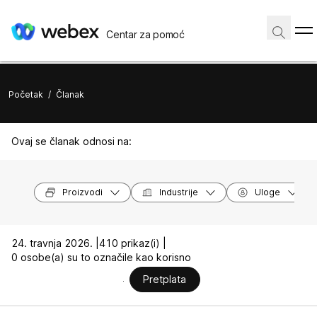
Centar za pomoć
Početak
/
Članak
Ovaj se članak odnosi na:
Proizvodi
Industrije
Uloge
24. travnja 2026. |
410 prikaz(i) |
0 osobe(a) su to označile kao korisno
Pretplata