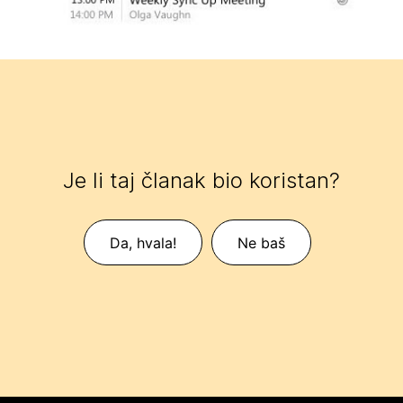
Je li taj članak bio koristan?
Da, hvala!
Ne baš