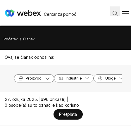
Centar za pomoć
Početak
/
Članak
Ovaj se članak odnosi na:
Proizvodi
Industrije
Uloge
27. ožujka 2025. |
696 prikaz(i) |
0 osobe(a) su to označile kao korisno
Pretplata