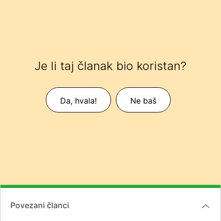
Je li taj članak bio koristan?
Da, hvala!
Ne baš
Povezani članci