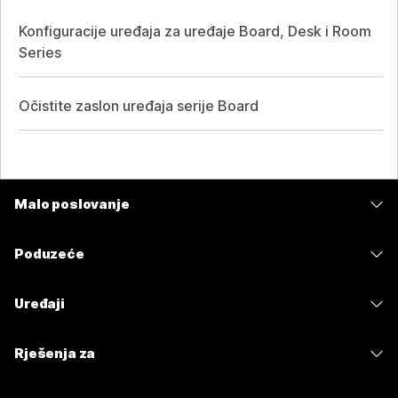
Konfiguracije uređaja za uređaje Board, Desk i Room
Series
Očistite zaslon uređaja serije Board
Malo poslovanje
Cijene
Poduzeće
Aplikacija Webex
Webex Suite
Uređaji
Sastanci
Calling
Slušalice
Calling
Rješenja za
Sastanci
Kamere
Poruke
Obrazovanje
Poruke