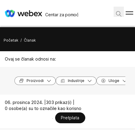
Centar za pomoć
Početak
/
Članak
Ovaj se članak odnosi na:
Proizvodi
Industrije
Uloge
06. prosinca 2024. |
303 prikaz(i) |
0 osobe(a) su to označile kao korisno
Pretplata