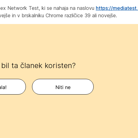
ex Network Test, ki se nahaja na naslovu
https://mediates
ovejše in v brskalniku Chrome različice 39 ali novejše.
e bil ta članek koristen?
la!
Niti ne