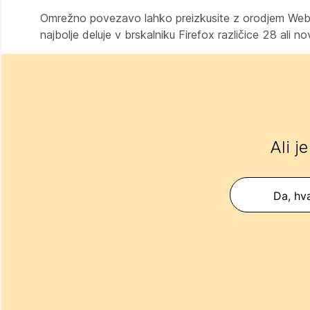
Omrežno povezavo lahko preizkusite z orodjem Web
najbolje deluje v brskalniku Firefox različice 28 ali n
Ali j
Da, hva