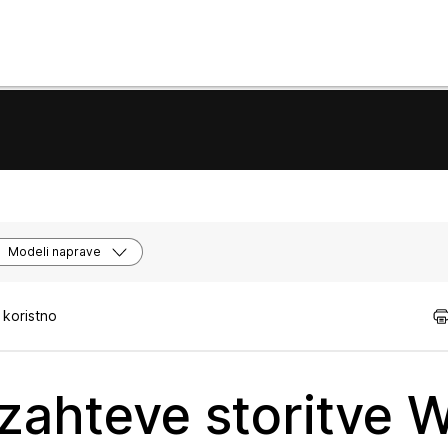
Modeli naprave
 koristno
n zahteve storitve