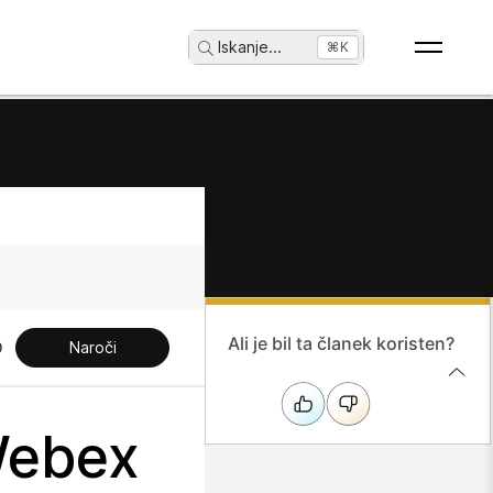
Iskanje
...
⌘K
Ali je bil ta članek koristen?
Naroči
 Webex