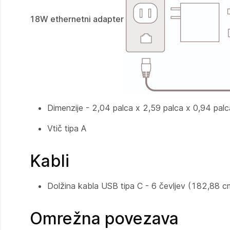
18W ethernetni adapter
Dimenzije - 2,04 palca x 2,59 palca x 0,94 p
Vtič tipa A
Kabli
Dolžina kabla USB tipa C - 6 čevljev (182,88 c
Omrežna povezava