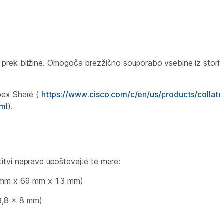
 prek bližine. Omogoča brezžično souporabo vsebine iz stor
ex Share
(
https://www.cisco.com/c/en/us/products/collate
ml
).
itvi naprave upoštevajte te mere:
83 mm x 69 mm x 13 mm)
8,8 x 8 mm)