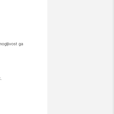
mogljivost ga
.