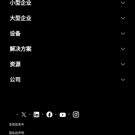
小型企业
定价
大型企业
Webex 应用程序
Webex Suite
设备
Meetings
Calling
头戴式耳机
解决方案
Calling
Meetings
摄像头
教育
消息传递
资源
消息传递
Desk 系列
医疗保健
屏幕共享
下载
Slido
公司
Room 系列
政府
加入测试会议
Webinars
Cisco
Board 系列
财务
在线课程
Events
联系技术支持
Phone 系列
体育与娱乐
集成
Contact Center
联系销售
配件
一线员工
辅助功能
CPaaS
条款和条件
Webex Blog
非营利组织
隐私权声明
包容性
安全性