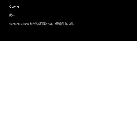
Webex 思想领导力
Cookie
新兴公司
直播和点播网络研讨会
Control Hub
Webex 商店
商标
混合式工作
Webex 社区
©
2026
Cisco 和/或其附属公司。保留所有权利。
职业
Webex 开发人员
新闻和创新