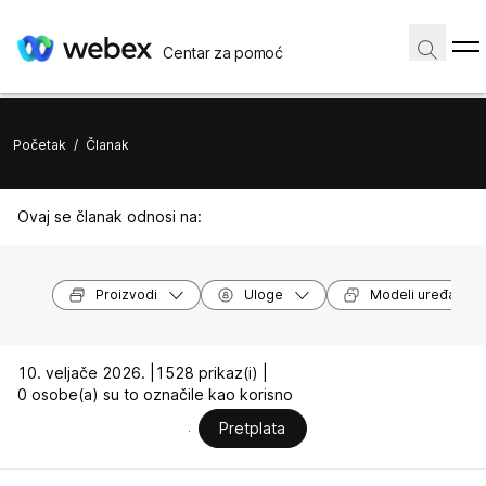
Centar za pomoć
Početak
/
Članak
Ovaj se članak odnosi na:
Proizvodi
Uloge
Modeli uređaja
10. veljače 2026. |
1528 prikaz(i) |
0 osobe(a) su to označile kao korisno
Pretplata