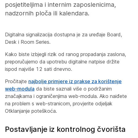
posjetiteljima i internim zaposlenicima,
nadzornih ploča ili kalendara.
Digitalna signalizacija dostupna je za uređaje Board,
Desk i Room Series.
Kako biste izbjegli rizik od ranog propadanja zaslona,
preporučujemo da upotrebu digitalne natpise držite
ispod najviše 12 sati dnevno.
Pročitajte
najbolje primjere iz prakse za korištenje
web-modula
da biste saznali više o podržanim
značajkama i ograničenjima web-modula. Ako naiđete
na problem s web-stranicom, provjerite odjeljak
Otklanjanje
poteškoća.
Postavljanje iz kontrolnog čvorišta