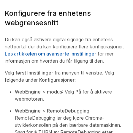
Konfigurere fra enhetens
webgrensesnitt
Du kan også aktivere digital signage fra enhetens
nettportal der du kan konfigurere flere konfigurasjoner.
Les artikkelen om avanserte innstillinger
for mer
informasjon om hvordan du får tilgang til den.
Velg
først Innstillinger
fra menyen til venstre. Velg
følgende under
Konfigurasjoner
:
WebEngine
>
modus
: Velg
På
for å aktivere
webmotoren.
WebEngine
>
RemoteDebugging
:
RemoteDebugging lar deg kjøre Chrome-
utviklerkonsollen på den bærbare datamaskinen.
Sørg for å TURN
av
RemoteDebugging etter