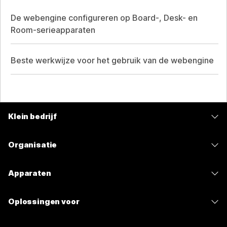
De webengine configureren op Board-, Desk- en
Room-serieapparaten
Beste werkwijze voor het gebruik van de webengine
Klein bedrijf
Prijzen
Organisatie
Webex-app
Webex Suite
Apparaten
Meetings
Calling
Headsets
Calling
Oplossingen voor
Meetings
Camera's
Berichten
Onderwijs
Berichten