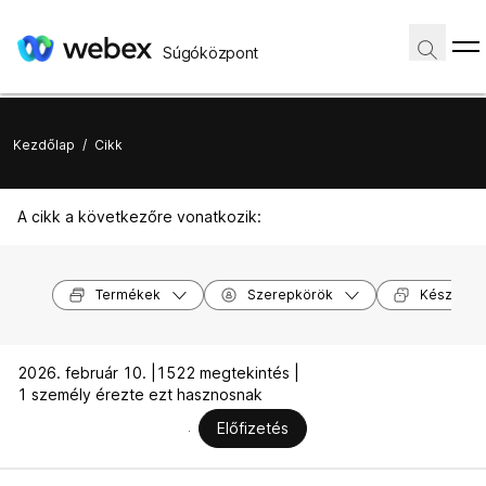
Súgóközpont
Kezdőlap
/
Cikk
A cikk a következőre vonatkozik:
Termékek
Szerepkörök
Készülék
2026. február 10. |
1522 megtekintés |
1 személy érezte ezt hasznosnak
Előfizetés