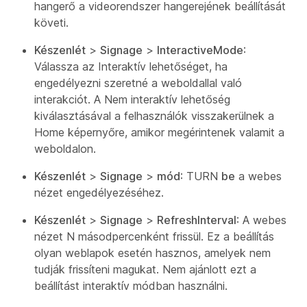
hangerő a videorendszer hangerejének beállítását
követi.
Készenlét
>
Signage
>
InteractiveMode
:
Válassza az Interaktív lehetőséget, ha
engedélyezni szeretné a weboldallal való
interakciót. A Nem interaktív lehetőség
kiválasztásával a felhasználók visszakerülnek a
Home képernyőre, amikor megérintenek valamit a
weboldalon.
Készenlét
>
Signage
>
mód
: TURN
be
a webes
nézet engedélyezéséhez.
Készenlét
>
Signage
>
RefreshInterval
: A webes
nézet N másodpercenként frissül. Ez a beállítás
olyan weblapok esetén hasznos, amelyek nem
tudják frissíteni magukat. Nem ajánlott ezt a
beállítást interaktív módban használni.