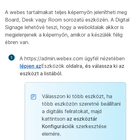
A webes tartalmakat teljes képernyőn jelenítheti meg
Board, Desk vagy Room sorozatú eszközén. A Digital
Signage lehetővé teszi, hogy a weboldalak akkor is
megjelenjenek a képernyőn, amikor a készülék félig
ébren van.
1
A https://admin.webex.com ügyfél nézetében
lépjen az
Eszközök
oldalra, és válassza ki az
eszközt a listából.
Válasszon ki több eszközt, ha
több eszközön szeretné beállítani
a digitális feliratokat, majd
kattintson
az eszköztár
Konfigurációk
szerkesztése
elemére.