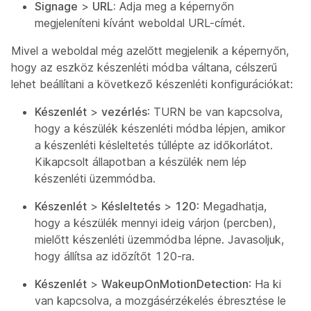
Signage
>
URL:
Adja meg a képernyőn
megjeleníteni kívánt weboldal URL-címét.
Mivel a weboldal még azelőtt megjelenik a képernyőn,
hogy az eszköz készenléti módba váltana, célszerű
lehet beállítani a következő készenléti konfigurációkat:
Készenlét
>
vezérlés
: TURN be van kapcsolva,
hogy a készülék készenléti módba lépjen, amikor
a készenléti késleltetés túllépte az időkorlátot.
Kikapcsolt állapotban a készülék nem lép
készenléti üzemmódba.
Készenlét
>
Késleltetés
>
120
: Megadhatja,
hogy a készülék mennyi ideig várjon (percben),
mielőtt készenléti üzemmódba lépne. Javasoljuk,
hogy állítsa az időzítőt 120-ra.
Készenlét
>
WakeupOnMotionDetection
: Ha ki
van kapcsolva, a mozgásérzékelés ébresztése le