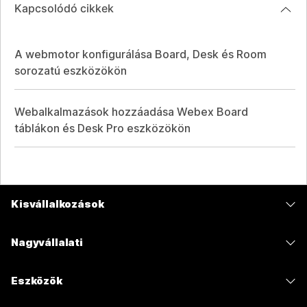
Kapcsolódó cikkek
A webmotor konfigurálása Board, Desk és Room
sorozatú eszközökön
Webalkalmazások hozzáadása Webex Board
táblákon és Desk Pro eszközökön
Kisvállalkozások
Díjszabás
Nagyvállalati
Webex alkalmazás
Webex Suite
Eszközök
Meetings
Calling
Mikrofonos fejhallgatók