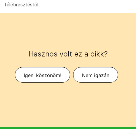
félébresztéstől.
Hasznos volt ez a cikk?
Igen, köszönöm!
Nem igazán