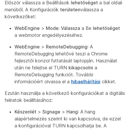
Először válassza a Beállítások
lehetőséget
a bal oldali
menüből. A Konfigurációk
területen
válassza a
következőket:
WebEngine
>
Mode: Válassza
a Be
lehetőséget
a webmotor engedélyezéséhez.
WebEngine
>
RemoteDebugging
: A
RemoteDebugging lehetővé teszi a Chrome
fejlesztői konzol futtatását laptopján. Használat
után ne felejtse el TURN
kikapcsolni
a
RemoteDebugging funkciót. További
információért olvassa el a
hibaelhárítási
cikket.
Ezután használja a következő konfigurációkat a digitális
feliratok beállításához:
Készenlét
>
Signage
>
Hang
: A hang
alapértelmezés szerint ki van kapcsolva, de ezzel
a konfigurációval TURN kapcsolhatja be. A