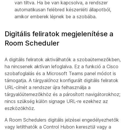
van tiltva. Ha be van kapcsolva, a rendszer
automatikusan felébred készenléti állapotból,
amikor emberek lépnek be a szobába.
Digitális feliratok megjelenítése a
Room Scheduler
A digitális feliratok aktiválhatók a szobaütemezőkben,
ha nincsenek aktívan lefoglalva. Ez a funkció a Cisco
szobafoglalás és a Microsoft Teams panel módot is
támogatja. A tárgyalóhoz konfigurált digitális feliratok
URL-címét a rendszer újra felhasználja a
tárgyalóütemezőkhöz és a párosított navigátorokhoz;
nincs szükség külön signage URL-re ezekhez az
eszközökhöz.
A Room Schedulers digitális jelzései engedélyezhetők
vagy letilthatók a Control Hubon keresztül vagy a