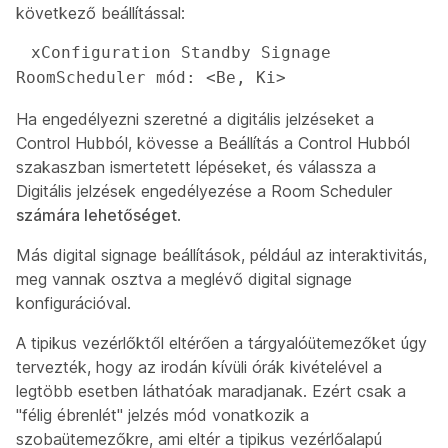
következő beállítással:
 xConfiguration Standby Signage 
RoomScheduler mód: <Be, Ki>
Ha engedélyezni szeretné a digitális jelzéseket a
Control Hubból, kövesse a Beállítás a Control Hubból
szakaszban ismertetett lépéseket, és válassza a
Digitális jelzések engedélyezése a Room Scheduler
számára lehetőséget
.
Más digital signage beállítások, például az interaktivitás,
meg vannak osztva a meglévő digital signage
konfigurációval.
A tipikus vezérlőktől eltérően a tárgyalóütemezőket úgy
tervezték, hogy az irodán kívüli órák kivételével a
legtöbb esetben láthatóak maradjanak. Ezért csak a
"félig ébrenlét" jelzés mód vonatkozik a
szobaütemezőkre, ami eltér a tipikus vezérlőalapú