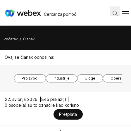
Centar za pomoć
Početak
/
Članak
Ovaj se članak odnosi na:
Proizvodi
Industrije
Uloge
Operacijski
22. svibnja 2026. |
845 prikaz(i) |
0 osobe(a) su to označile kao korisno
Pretplata