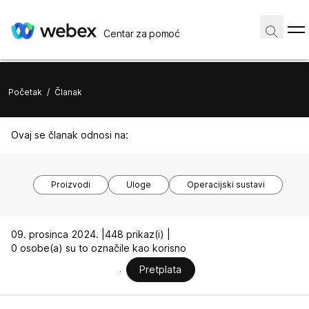
Centar za pomoć
Početak
/
Članak
Ovaj se članak odnosi na:
Proizvodi
Uloge
Operacijski sustavi
09. prosinca 2024. |
448 prikaz(i) |
0 osobe(a) su to označile kao korisno
Pretplata