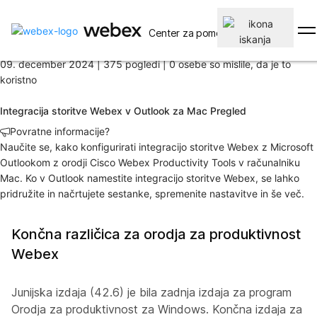
Domov
/
Center za pomoč
Članek
09. december 2024 |
375 pogledi |
0 osebe so mislile, da je to
koristno
Integracija storitve Webex v Outlook za Mac Pregled
Povratne informacije?
Naučite se, kako konfigurirati integracijo storitve Webex z Microsoft
Outlookom z orodji Cisco Webex Productivity Tools v računalniku
Mac. Ko v Outlook namestite integracijo storitve Webex, se lahko
pridružite in načrtujete sestanke, spremenite nastavitve in še več.
Končna različica za orodja za produktivnost
Webex
Junijska izdaja (42.6) je bila zadnja izdaja za program
Orodja za produktivnost za Windows. Končna izdaja za