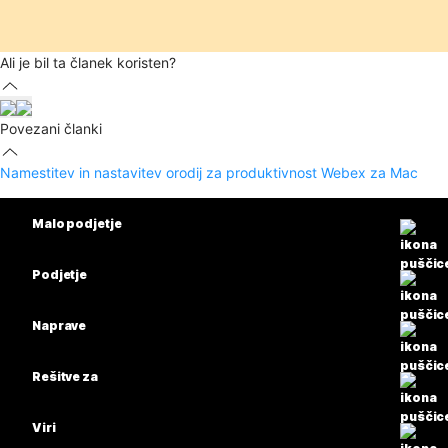
Ali je bil ta članek koristen?
Povezani članki
Namestitev in nastavitev orodij za produktivnost Webex za Mac
Malo podjetje
Cene
Podjetje
Aplikacija Webex
Webex Suite
Naprave
Meetings
Calling
Naglavne slušalke
Calling
Rešitve za
Meetings
Kamere
Izobrazba
Sporočanje
Sporočanje
Viri
Serija namizja