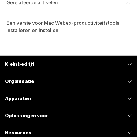
Gerelateerde artikelen
Een versie voor Mac Webex-productiviteitstools
installeren en instellen
Klein bedrijf
Prijzen
Organisatie
Webex-app
Webex Suite
Apparaten
Meetings
Calling
Headsets
Calling
Oplossingen voor
Meetings
Camera's
Berichten
Onderwijs
Berichten
Resources
Bureauserie
Scherm delen