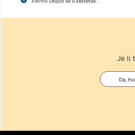
4
Kliknite
Uključi se u sastanak
.
Je li
Da, hva