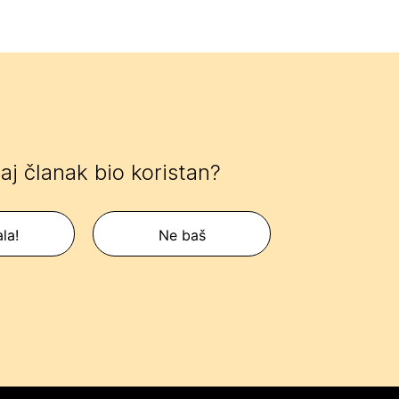
 taj članak bio koristan?
la!
Ne baš