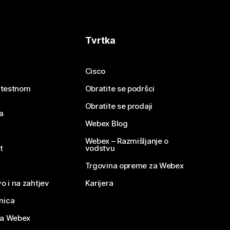
Tvrtka
Cisco
e testnom
Obratite se podršci
Obratite se prodaji
a
Webex Blog
Webex – Razmišljanje o
t
vodstvu
Trgovina opreme za Webex
o i na zahtjev
Karijera
nica
za Webex