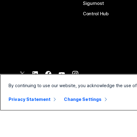
Sigurnost
Control Hub
©
2026
Cisco i/ili njegova povezana društva. Sva prava pridržana.
By continuing to use our website, you acknowledge the use of
Privacy Statement
Change Settings