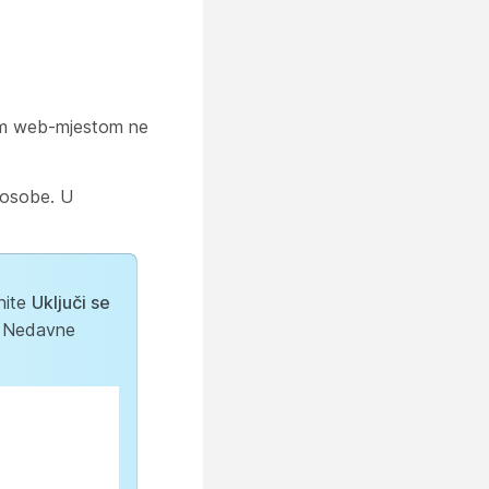
vim web-mjestom ne
 osobe. U
knite
Uključi se
ku Nedavne