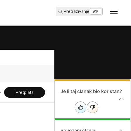
Pretraživanje
...
⌘K
Je li taj članak bio koristan?
Pretplata
Povezani članci