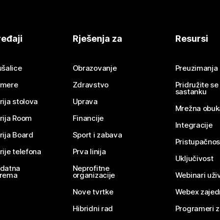
eđaji
Rješenja za
Resursi
ušalice
Obrazovanje
Preuzimanja
mere
Zdravstvo
Pridružite s
sastanku
rija stolova
Uprava
Mrežna obuk
rija Room
Financije
Integracije
rija Board
Sport i zabava
Pristupačnos
rije telefona
Prva linija
Uključivost
datna
Neprofitne
rema
organizacije
Webinari uživ
Nove tvrtke
Webex zajed
Hibridni rad
Programeri 