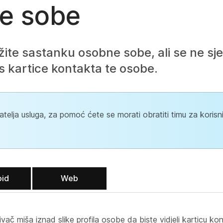
e sobe
žite sastanku osobne sobe, ali se ne sje
 s kartice kontakta te osobe.
elja usluga, za pomoć ćete se morati obratiti timu za koris
oid
Web
ivač miša iznad slike profila osobe da biste vidjeli karticu ko