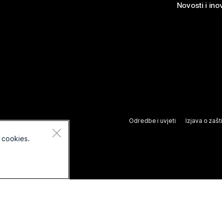
Novosti i ino
Odredbe i uvjeti
Izjava o zašti
 cookies.