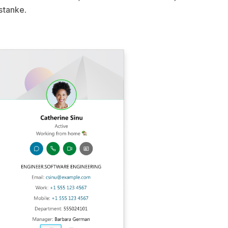
astanke
.