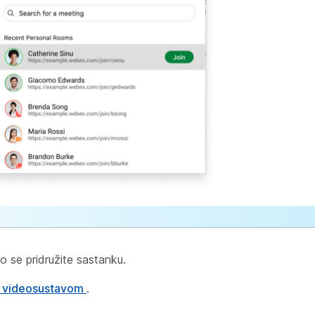
to se pridružite sastanku.
s videosustavom
.