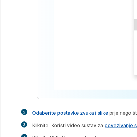
2
Odaberite postavke zvuka i slike
prije nego š
3
Kliknite
Koristi video sustav
za
povezivanje 