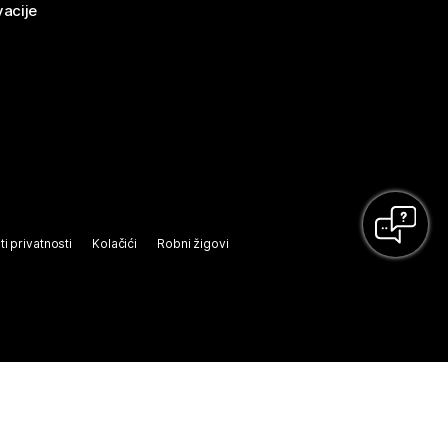
vacije
ti privatnosti
Kolačići
Robni žigovi