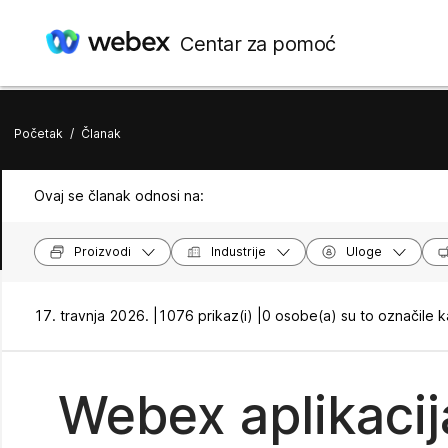
Centar za pomoć
Početak
/
Članak
Ovaj se članak odnosi na:
Proizvodi
Industrije
Uloge
17. travnja 2026. |
1076 prikaz(i) |
0 osobe(a) su to označile k
Webex aplikacija