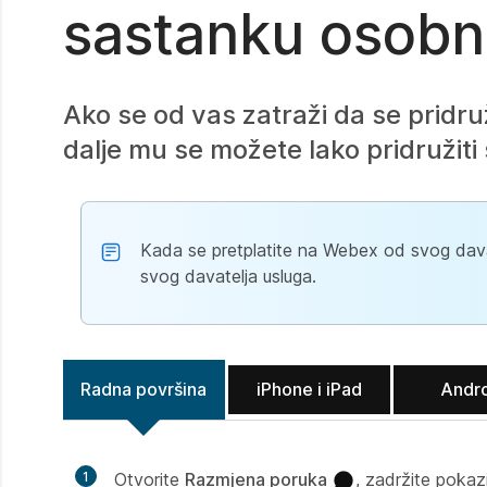
sastanku osobn
Ako se od vas zatraži da se pridru
dalje mu se možete lako pridružiti
Kada se pretplatite na Webex od svog davat
svog davatelja usluga.
Radna površina
iPhone i iPad
Andr
1
Otvorite
Razmjena poruka
, zadržite pokaz