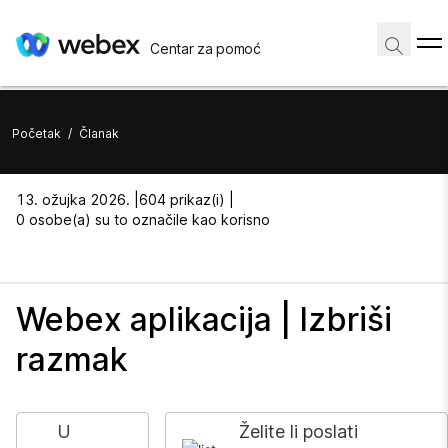
Centar za pomoć
Početak
/
Članak
13. ožujka 2026. |
604 prikaz(i) |
0 osobe(a) su to označile kao korisno
Webex aplikacija | Izbriši
razmak
U
Želite li poslati