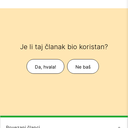
Je li taj članak bio koristan?
Da, hvala!
Ne baš
Povezani članci