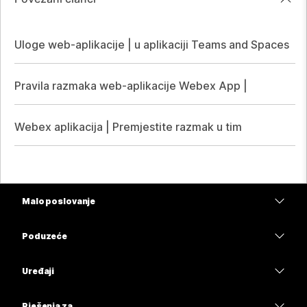
Uloge web-aplikacije | u aplikaciji Teams and Spaces
Pravila razmaka web-aplikacije Webex App |
Webex aplikacija | Premjestite razmak u tim
Malo poslovanje
Cijene
Poduzeće
Aplikacija Webex
Webex Suite
Uređaji
Sastanci
Calling
Slušalice
Calling
Rješenja za