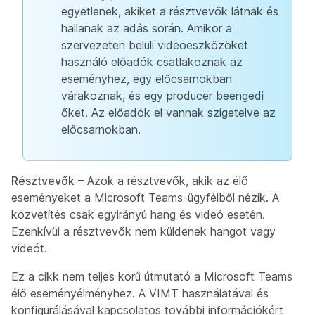
egyetlenek, akiket a résztvevők látnak és
hallanak az adás során. Amikor a
szervezeten belüli videoeszközöket
használó előadók csatlakoznak az
eseményhez, egy előcsarnokban
várakoznak, és egy producer beengedi
őket. Az előadók el vannak szigetelve az
előcsarnokban.
Résztvevők
– Azok a résztvevők, akik az élő
eseményeket a Microsoft Teams-ügyfélből nézik. A
közvetítés csak egyirányú hang és videó esetén.
Ezenkívül a résztvevők nem küldenek hangot vagy
videót.
Ez a cikk nem teljes körű útmutató a Microsoft Teams
élő eseményélményhez. A VIMT használatával és
konfigurálásával kapcsolatos további információkért