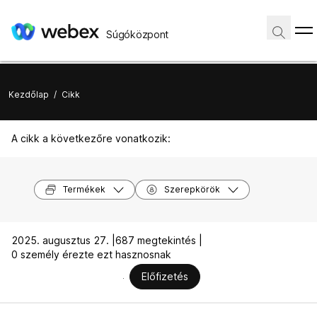
Súgóközpont
Kezdőlap
/
Cikk
A cikk a következőre vonatkozik:
Termékek
Szerepkörök
2025. augusztus 27. |
687 megtekintés |
0 személy érezte ezt hasznosnak
Előfizetés