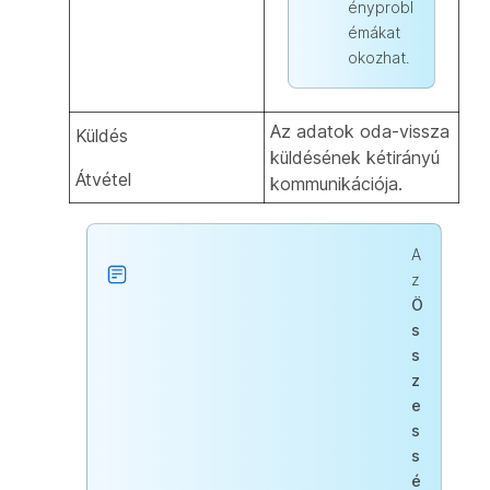
ényprobl
émákat
okozhat.
Az adatok oda-vissza
Küldés
küldésének kétirányú
Átvétel
kommunikációja.
A
z
Ö
s
s
z
e
s
s
é