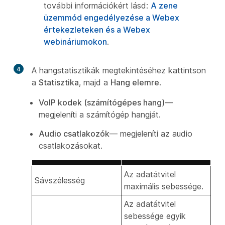
további információkért lásd:
A zene
üzemmód engedélyezése a Webex
értekezleteken és a Webex
webináriumokon
.
4
A hangstatisztikák megtekintéséhez kattintson
a
Statisztika
, majd a
Hang elemre
.
VoIP kodek (számítógépes hang)
—
megjeleníti a számítógép hangját.
Audio csatlakozók
— megjeleníti az audio
csatlakozásokat.
Az adatátvitel
Sávszélesség
maximális sebessége.
Az adatátvitel
sebessége egyik