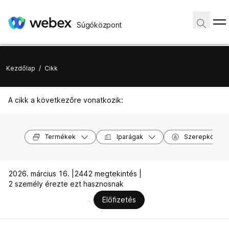
Súgóközpont
Kezdőlap
/
Cikk
A cikk a következőre vonatkozik:
Termékek
Iparágak
Szerepkörök
2026. március 16. |
2442 megtekintés |
2 személy érezte ezt hasznosnak
Előfizetés