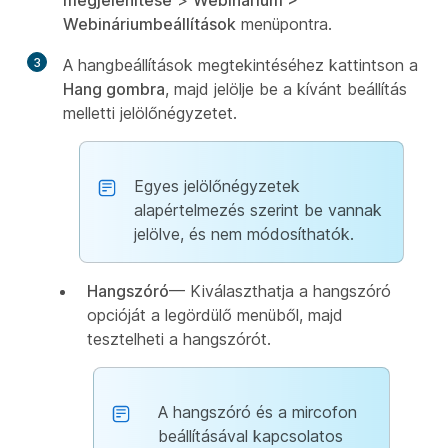
megjelenítése
>
Webinárium
>
Webináriumbeállítások
menüpontra.
3
A hangbeállítások megtekintéséhez kattintson a
Hang gombra
, majd jelölje be a kívánt beállítás
melletti jelölőnégyzetet.
Egyes jelölőnégyzetek
alapértelmezés szerint be vannak
jelölve, és nem módosíthatók.
Hangszóró
— Kiválaszthatja a hangszóró
opcióját a legördülő menüből, majd
tesztelheti a hangszórót.
A hangszóró és a mircofon
beállításával kapcsolatos