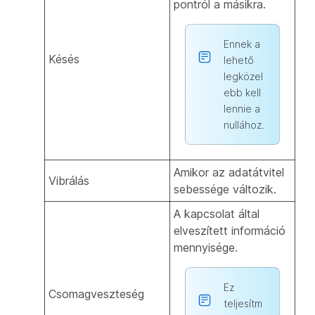
pontról a másikra.
Ennek a
Késés
lehető
legközel
ebb kell
lennie a
nullához.
Amikor az adatátvitel
Vibrálás
sebessége változik.
A kapcsolat által
elveszített információ
mennyisége.
Ez
Csomagveszteség
teljesítm