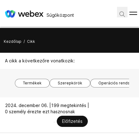
Súgóközpont
Kezdőlap
/
Cikk
A cikk a következőre vonatkozik:
Termékek
Szerepkörök
Operációs rendszere
2024. december 06. |
199 megtekintés |
0 személy érezte ezt hasznosnak
Előfizetés