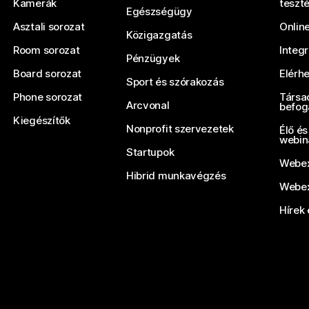
Kamerák
teszt
Egészségügy
Asztali sorozat
Onlin
Közigazgatás
Room sorozat
Integ
Pénzügyek
Board sorozat
Elérh
Sport és szórakozás
Phone sorozat
Társa
Arcvonal
befog
Kiegészítők
Nonprofit szervezetek
Élő és
webin
Startupok
Webex
Hibrid munkavégzés
Webex
Hírek 