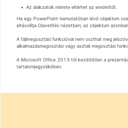
Az alakzatok mérete eltérhet az eredetitől.
Ha egy PowerPoint-bemutatóban lévő objektum szer
eltávolítja Diavetítés nézetben; az objektum azonban
A fájlmegosztási funkcióval nem oszthat meg jelszóv
alkalmazásmegosztási vagy asztali megosztási funkc
A Microsoft Office 2013-tól kezdődően a prezentáci
tartalomjegyzékében.