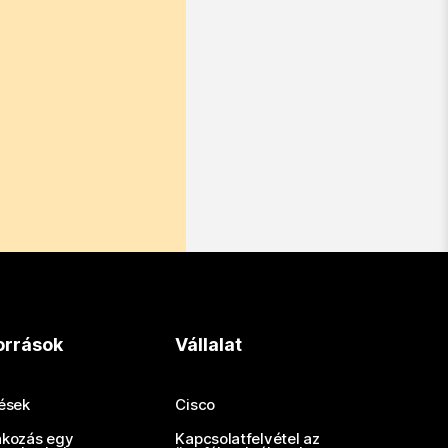
orrások
Vállalat
tések
Cisco
akozás egy
Kapcsolatfelvétel az