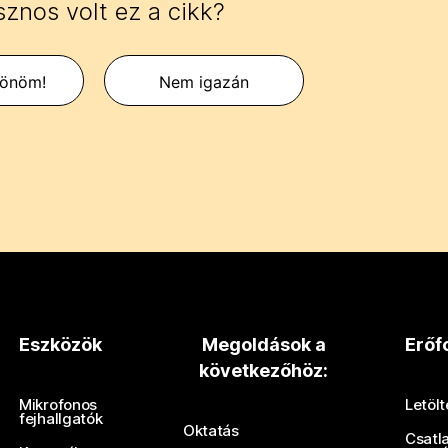
znos volt ez a cikk?
zönöm!
Nem igazán
Eszközök
Megoldások a
Erőf
következőhöz:
Mikrofonos
Letöl
fejhallgatók
Oktatás
Csatl