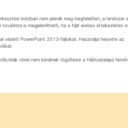
kesztési módban nem jelenik meg megfelelően, a rendszer 
 továbbra is megjeleníthető, ha a fájlt webex értekezleten o
al védett PowerPoint 2013-fájlokat. Használja helyette az
iókat.
ók/diák címei nem kerülnek rögzítésre a Hálózatalapú felvét