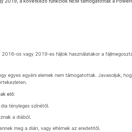
agy 2019, a következő funkciók NEM támogatottak a PowerP
, 2016-os vagy 2019-es fájlok használatakor a fájlmegosztá
hogy egyes egyéni elemek nem támogatottak. Javasoljuk, hogy
rtekezleten.
ak elő
:
 dia tényleges színétől.
znak a diából.
ennek meg a dián, vagy eltérnek az eredetitől.