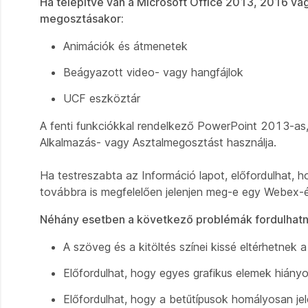
Ha telepítve van a Microsoft Office 2013, 2016 v
megosztásakor:
Animációk és átmenetek
Beágyazott video- vagy hangfájlok
UCF eszköztár
A fenti funkciókkal rendelkező PowerPoint 2013-as
Alkalmazás- vagy Asztalmegosztást használja.
Ha testreszabta az Információ lapot, előfordulhat, 
továbbra is megfelelően jelenjen meg-e egy Webex-é
Néhány esetben a következő problémák fordulhatn
A szöveg és a kitöltés színei kissé eltérhetnek a
Előfordulhat, hogy egyes grafikus elemek hiányo
Előfordulhat, hogy a betűtípusok homályosan jel