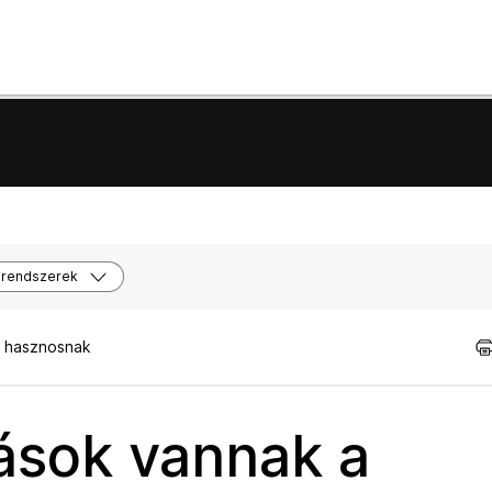
 rendszerek
t hasznosnak
ások vannak a