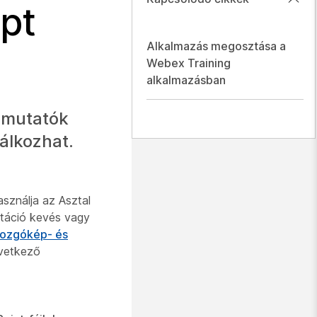
ppt
Alkalmazás megosztása a
Webex Training
alkalmazásban
emutatók
álkozhat.
sználja az Asztal
ntáció kevés vagy
ozgókép- és
övetkező