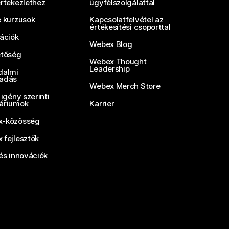
értekezlethez
ügyfélszolgálattal
e kurzusok
Kapcsolatfelvétel az
értékesítési csoporttal
rációk
Webex Blog
etőség
Webex Thought
Leadership
dalmi
adás
Webex Merch Store
 igény szerinti
áriumok
Karrier
-közösség
 fejlesztők
és innovációk