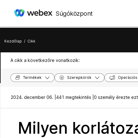
Súgóközpont
Kezdőlap
/
Cikk
A cikk a következőre vonatkozik:
Termékek
Szerepkörök
Operációs
2024. december 06. |
441 megtekintés |
0 személy érezte ez
Milyen korlátoz