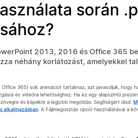
asználata során .
ásához?
owerPoint 2013, 2016 és Office 365 b
zza néhány korlátozást, amelyekkel tal
ffice 365) sok animációt tartalmaz, azt javasoljuk, hogy ha
zgásra és videóra
lehetőséghez. Ha ez egy alapszintű preze
 szövegre és képekre
a legjobb megoldás. Segítségért lásd:
M
s alkalmazásban
. A Fájlmegosztás opció használatával a k