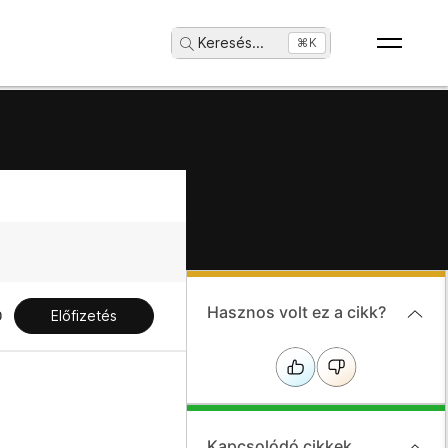
Keresés
...
⌘K
Hasznos volt ez a cikk?
Előfizetés
Kapcsolódó cikkek