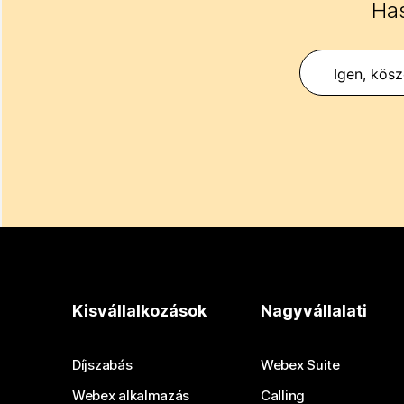
Has
Igen, kös
Kisvállalkozások
Nagyvállalati
Díjszabás
Webex Suite
Webex alkalmazás
Calling