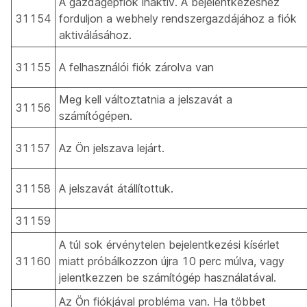
A gazdagépfiók inaktív. A bejelentkezéshez
31154
forduljon a webhely rendszergazdájához a fiók
aktiválásához.
31155
A felhasználói fiók zárolva van
Meg kell változtatnia a jelszavát a
31156
számítógépen.
31157
Az Ön jelszava lejárt.
31158
A jelszavát átállítottuk.
31159
A túl sok érvénytelen bejelentkezési kísérlet
31160
miatt próbálkozzon újra 10 perc múlva, vagy
jelentkezzen be számítógép használatával.
Az Ön fiókjával probléma van. Ha többet