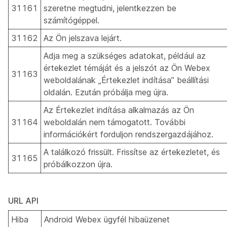
31161
szeretne megtudni, jelentkezzen be
számítógéppel.
31162
Az Ön jelszava lejárt.
Adja meg a szükséges adatokat, például az
értekezlet témáját és a jelszót az Ön Webex
31163
weboldalának „Értekezlet indítása” beállítási
oldalán. Ezután próbálja meg újra.
Az Értekezlet indítása alkalmazás az Ön
31164
weboldalán nem támogatott. További
információkért forduljon rendszergazdájához.
A találkozó frissült. Frissítse az értekezletet, és
31165
próbálkozzon újra.
URL API
Hiba
Android Webex ügyfél hibaüzenet