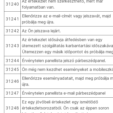
Az értekezlet nem szerkeszthető, mert már
31240
folyamatban van.
Ellenőrizze az e-mail-címét vagy jelszavát, majd
31241
próbálja meg újra.
31242
Az Ön jelszava lejárt.
Az értekezlet idősávja átfedésben van egy
31243
ütemezett szolgáltatás karbantartási időszakáva
Ütemezzen egy másik időpontot és próbálja meg 
31244
Érvénytelen panellista jelszó párbeszédpanel.
31245
Ön még nem kezdhet eseményeket a mobileszk
Ellenőrizze eseményadatait, majd meg próbálja 
31246
újra.
31247
Érvénytelen panellista e-mail párbeszédpanel
Ez egy jövőbeli értekezlet egy ismétlődő
31248
értekezletsorozatból. Ön csak az éppen soron