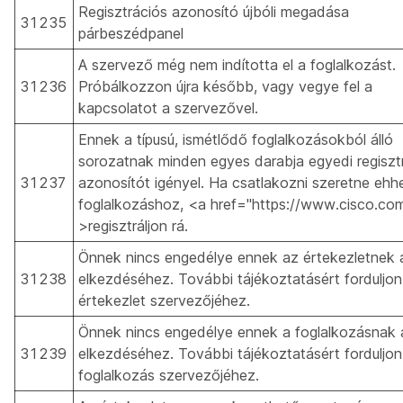
Regisztrációs azonosító újbóli megadása
31235
párbeszédpanel
A szervező még nem indította el a foglalkozást.
31236
Próbálkozzon újra később, vagy vegye fel a
kapcsolatot a szervezővel.
Ennek a típusú, ismétlődő foglalkozásokból álló
sorozatnak minden egyes darabja egyedi regisztr
31237
azonosítót igényel. Ha csatlakozni szeretne ehh
foglalkozáshoz, <a href="https://www.cisco.co
>regisztráljon rá.
Önnek nincs engedélye ennek az értekezletnek 
31238
elkezdéséhez. További tájékoztatásért forduljon
értekezlet szervezőjéhez.
Önnek nincs engedélye ennek a foglalkozásnak 
31239
elkezdéséhez. További tájékoztatásért forduljon
foglalkozás szervezőjéhez.