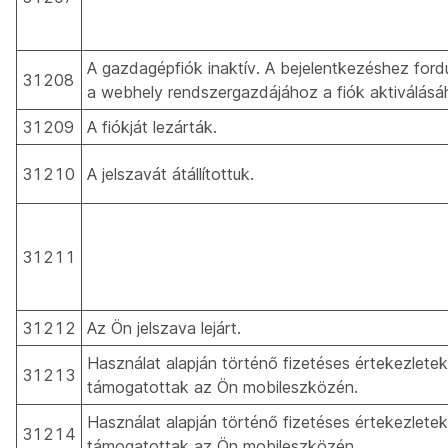
A gazdagépfiók inaktív. A bejelentkezéshez fordu
31208
a webhely rendszergazdájához a fiók aktiválásá
31209
A fiókját lezárták.
31210
A jelszavát átállítottuk.
31211
31212
Az Ön jelszava lejárt.
Használat alapján történő fizetéses értekezlete
31213
támogatottak az Ön mobileszközén.
Használat alapján történő fizetéses értekezlete
31214
támogatottak az Ön mobileszközén.