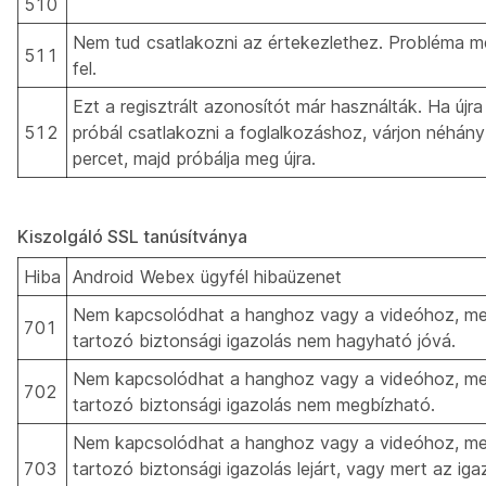
510
T
Nem tud csatlakozni az értekezlethez. Probléma me
511
fel.
Ezt a regisztrált azonosítót már használták. Ha újra
512
próbál csatlakozni a foglalkozáshoz, várjon néhány
percet, majd próbálja meg újra.
Kiszolgáló SSL tanúsítványa
Hiba
Android Webex ügyfél hibaüzenet
Nem kapcsolódhat a hanghoz vagy a videóhoz, me
701
tartozó biztonsági igazolás nem hagyható jóvá.
Nem kapcsolódhat a hanghoz vagy a videóhoz, me
702
tartozó biztonsági igazolás nem megbízható.
Nem kapcsolódhat a hanghoz vagy a videóhoz, me
703
tartozó biztonsági igazolás lejárt, vagy mert az ig