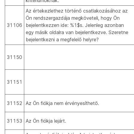
kritériumoknak.
Az értekezlethez történő csatlakozásához az
Ön rendszergazdája megköveteli, hogy Ön
31106
bejelentkezzen ide: %1$s. Jelenleg azonban
egy másik oldalra van bejelentkezve. Szeretne
bejelentkezni a megfelelő helyre?
31150
31151
31152
Az Ön fiókja nem érvényesíthető.
31153
Az Ön fiókja lejárt.