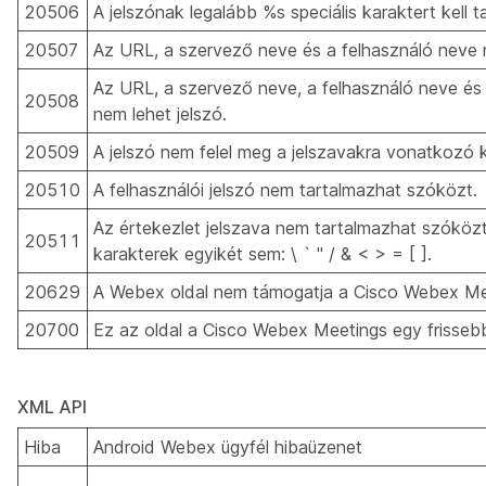
20506
A jelszónak legalább %s speciális karaktert kell t
20507
Az URL, a szervező neve és a felhasználó neve n
Az URL, a szervező neve, a felhasználó neve és
20508
nem lehet jelszó.
20509
A jelszó nem felel meg a jelszavakra vonatkozó k
20510
A felhasználói jelszó nem tartalmazhat szóközt.
Az értekezlet jelszava nem tartalmazhat szóközt
20511
karakterek egyikét sem: \ ` " / & < > = [ ].
20629
A Webex oldal nem támogatja a Cisco Webex Mee
20700
Ez az oldal a Cisco Webex Meetings egy frissebb 
XML API
Hiba
Android Webex ügyfél hibaüzenet