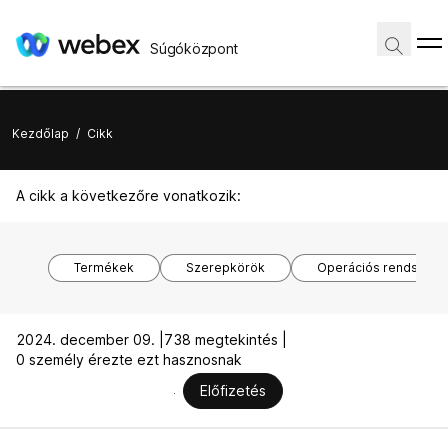
Súgóközpont
Kezdőlap
/
Cikk
A cikk a következőre vonatkozik:
Termékek
Szerepkörök
Operációs rendszere
2024. december 09. |
738 megtekintés |
0 személy érezte ezt hasznosnak
Előfizetés