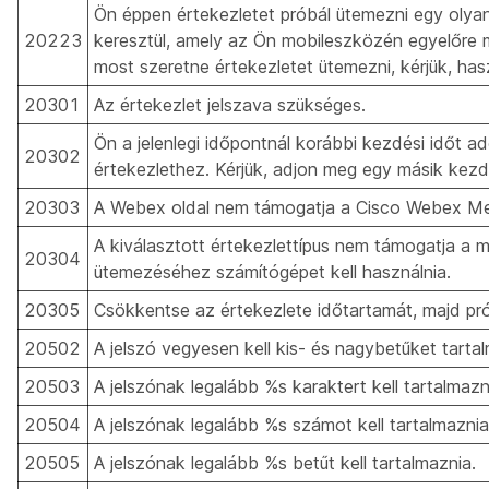
Ön éppen értekezletet próbál ütemezni egy oly
20223
keresztül, amely az Ön mobileszközén egyelőre
most szeretne értekezletet ütemezni, kérjük, has
20301
Az értekezlet jelszava szükséges.
Ön a jelenlegi időpontnál korábbi kezdési időt 
20302
értekezlethez. Kérjük, adjon meg egy másik kezdé
20303
A Webex oldal nem támogatja a Cisco Webex Mee
A kiválasztott értekezlettípus nem támogatja a m
20304
ütemezéséhez számítógépet kell használnia.
20305
Csökkentse az értekezlete időtartamát, majd pró
20502
A jelszó vegyesen kell kis- és nagybetűket tarta
20503
A jelszónak legalább %s karaktert kell tartalmazn
20504
A jelszónak legalább %s számot kell tartalmaznia
20505
A jelszónak legalább %s betűt kell tartalmaznia.