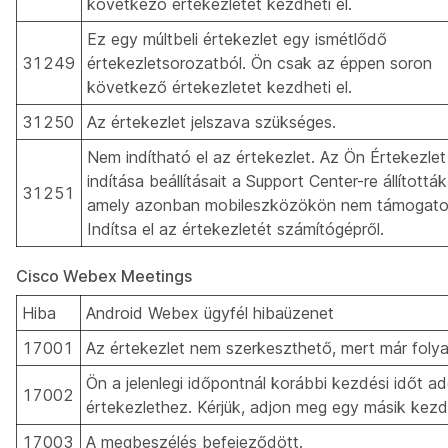
következő értekezletet kezdheti el.
Ez egy múltbeli értekezlet egy ismétlődő
31249
értekezletsorozatból. Ön csak az éppen soron
következő értekezletet kezdheti el.
31250
Az értekezlet jelszava szükséges.
Nem indítható el az értekezlet. Az Ön Értekezlet
indítása beállításait a Support Center-re állították
31251
amely azonban mobileszközökön nem támogato
Indítsa el az értekezletét számítógépről.
Cisco Webex Meetings
Hiba
Android Webex ügyfél hibaüzenet
17001
Az értekezlet nem szerkeszthető, mert már foly
Ön a jelenlegi időpontnál korábbi kezdési időt 
17002
értekezlethez. Kérjük, adjon meg egy másik kezdé
17003
A megbeszélés befejeződött.