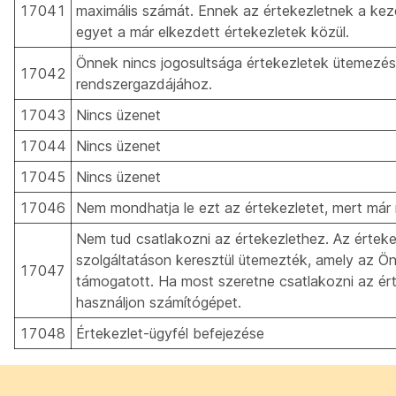
17041
maximális számát. Ennek az értekezletnek a ke
egyet a már elkezdett értekezletek közül.
Önnek nincs jogosultsága értekezletek ütemezésé
17042
rendszergazdájához.
17043
Nincs üzenet
17044
Nincs üzenet
17045
Nincs üzenet
17046
Nem mondhatja le ezt az értekezletet, mert már
Nem tud csatlakozni az értekezlethez. Az értek
szolgáltatáson keresztül ütemezték, amely az 
17047
támogatott. Ha most szeretne csatlakozni az ért
használjon számítógépet.
17048
Értekezlet-ügyfél befejezése