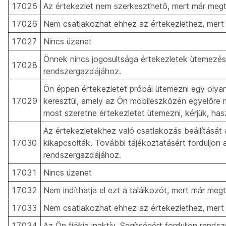
17025
Az értekezlet nem szerkeszthető, mert már megt
17026
Nem csatlakozhat ehhez az értekezlethez, mert
17027
Nincs üzenet
Önnek nincs jogosultsága értekezletek ütemezésé
17028
rendszergazdájához.
Ön éppen értekezletet próbál ütemezni egy oly
17029
keresztül, amely az Ön mobileszközén egyelőre
most szeretne értekezletet ütemezni, kérjük, has
Az értekezletekhez való csatlakozás beállításá
17030
kikapcsolták. További tájékoztatásért forduljon
rendszergazdájához.
17031
Nincs üzenet
17032
Nem indíthatja el ezt a találkozót, mert már megt
17033
Nem csatlakozhat ehhez az értekezlethez, mert
17034
Az Ön fiókja inaktív. Segítségért forduljon rends