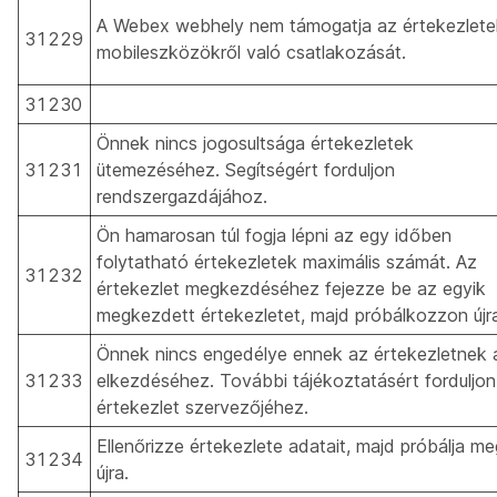
A Webex webhely nem támogatja az értekezlete
31229
mobileszközökről való csatlakozását.
31230
Önnek nincs jogosultsága értekezletek
31231
ütemezéséhez. Segítségért forduljon
rendszergazdájához.
Ön hamarosan túl fogja lépni az egy időben
folytatható értekezletek maximális számát. Az
31232
értekezlet megkezdéséhez fejezze be az egyik
megkezdett értekezletet, majd próbálkozzon újr
Önnek nincs engedélye ennek az értekezletnek 
31233
elkezdéséhez. További tájékoztatásért forduljon
értekezlet szervezőjéhez.
Ellenőrizze értekezlete adatait, majd próbálja me
31234
újra.