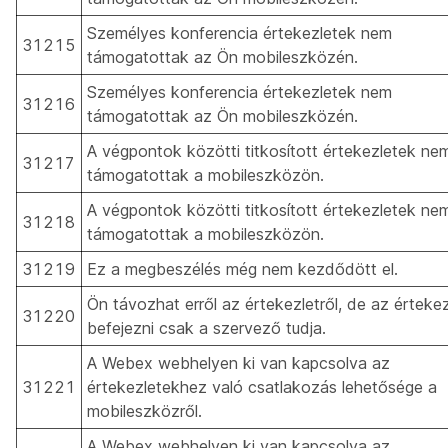
Személyes konferencia értekezletek nem
31215
támogatottak az Ön mobileszközén.
Személyes konferencia értekezletek nem
31216
támogatottak az Ön mobileszközén.
A végpontok közötti titkosított értekezletek ne
31217
támogatottak a mobileszközön.
A végpontok közötti titkosított értekezletek ne
31218
támogatottak a mobileszközön.
31219
Ez a megbeszélés még nem kezdődött el.
Ön távozhat erről az értekezletről, de az értekez
31220
befejezni csak a szervező tudja.
A Webex webhelyen ki van kapcsolva az
31221
értekezletekhez való csatlakozás lehetősége a
mobileszközről.
A Webex webhelyen ki van kapcsolva az