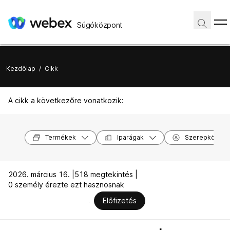
Súgóközpont
Kezdőlap
/
Cikk
A cikk a következőre vonatkozik:
Termékek
Iparágak
Szerepkörök
2026. március 16. |
518 megtekintés |
0 személy érezte ezt hasznosnak
Előfizetés