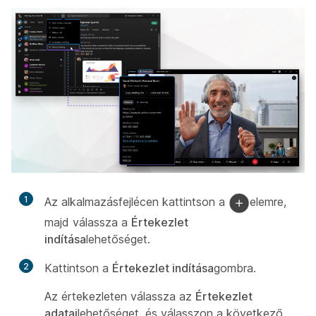
1
Az alkalmazásfejlécen kattintson a
elemre,
majd válassza a
Értekezlet
indítása
lehetőséget.
2
Kattintson a
Értekezlet indítása
gombra.
Az értekezleten válassza az
Értekezlet
adatai
lehetőséget, és válasszon a következő