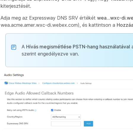
kiterjesztését.
Adja meg az Expressway DNS SRV értékét
wea...wxc-di.w
wea.acme.amer.wxc-di.webex.com), és kattintson a
Hozzá
A
Hívás megismétlése PSTN-hang használatával
a
szerint engedélyezve van.