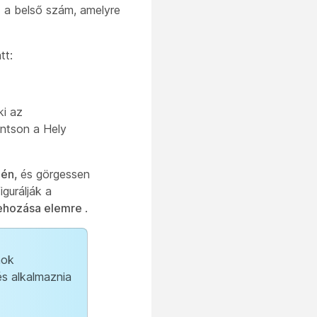
z a belső szám, amelyre
tt:
ki az
tintson a Hely
én,
és görgessen
igurálják a
rehozása elemre
.
mok
s alkalmaznia