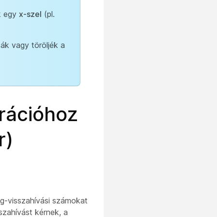
ak egy
x-szel
(pl.
ák vagy töröljék a
rációhoz
r)
ang-visszahívási számokat
zahívást kérnek, a