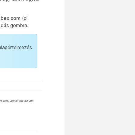
ebex.com
(pl.
adás
gombra.
lapértelmezés