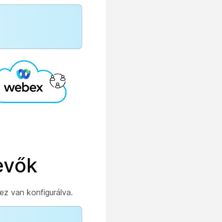
evők
z van konfigurálva.