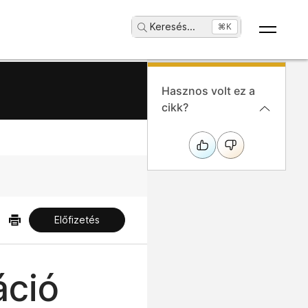
Keresés
...
⌘K
Hasznos volt ez a
cikk?
Előfizetés
áció