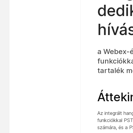
dedi
hívá
a Webex-ér
funkciókka
tartalék m
Átteki
Az integrált ha
funkciókkal PSTN
számára, és a P