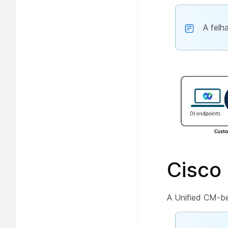
A felh
Cisco 
A Unified CM-be