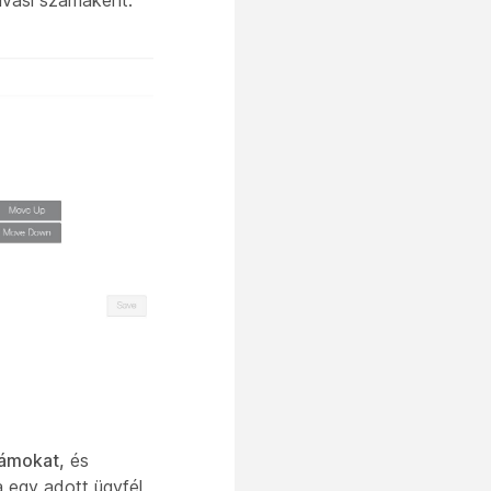
ívási számaként.
zámokat,
és
a egy adott ügyfél