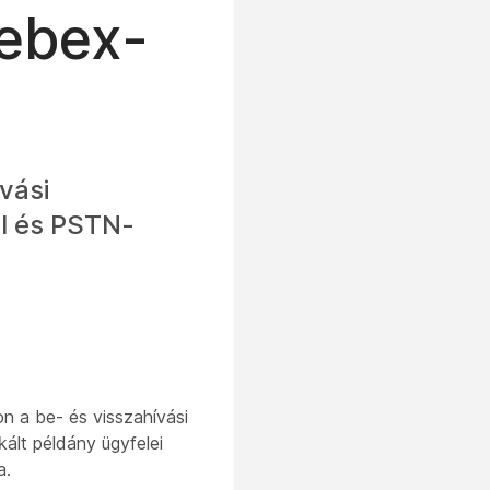
Webex-
vási
al és PSTN-
n a be- és visszahívási
kált példány ügyfelei
a.