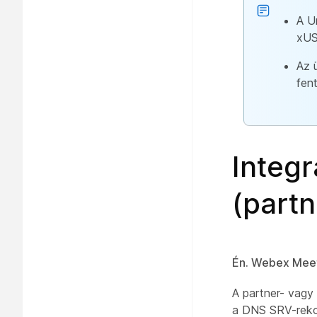
A U
xUS
Az 
fent
Integ
(partn
Én. Webex Meeti
A partner- vagy 
a DNS SRV-rekor