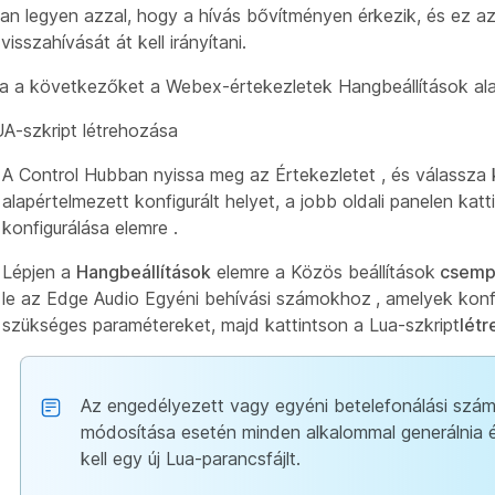
ban legyen azzal, hogy a hívás bővítményen érkezik, és ez a
isszahívását át kell irányítani.
lja a következőket a Webex-értekezletek Hangbeállítások ala
A-szkript létrehozása
A Control Hubban nyissa meg az Értekezletet
, és válassza 
alapértelmezett konfigurált helyet, a jobb oldali panelen kat
konfigurálása elemre
.
Lépjen a
Hangbeállítások
elemre a Közös beállítások
csemp
le az Edge Audio Egyéni behívási számokhoz
, amelyek konf
szükséges paramétereket, majd kattintson a Lua-szkript
lét
Az engedélyezett vagy egyéni betelefonálási szá
módosítása esetén minden alkalommal generálnia é
kell egy új Lua-parancsfájlt.