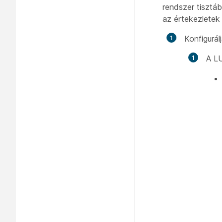
rendszer tisztá
az értekezletek v
Konfigurá
A LU