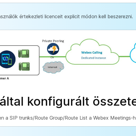
asználók értekezleti licenceit explicit módon kell beszerezni.
által konfigurált összet
n a SIP trunks/Route Group/Route List a Webex Meetings-he