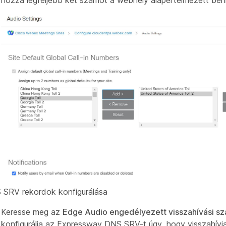
hozzá legfeljebb két számot a webhely alapértelmezett beh
 SRV rekordok konfigurálása
Keresse meg az
Edge Audio engedélyezett visszahívási s
konfigurálja az Expressway DNS SRV-t
úgy, hogy visszahívj