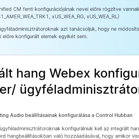
nified CM fenti konfigurációjának nevei előre rögzítve vann
1_AMER_WEA_TRK1, xUS_WEA_RG, xUS_WEA_RL)
ügyféladminisztrátoroknak azt tanácsoljuk, hogy ne módosíts
i előre konfigurált elemek egyikét sem.
rált hang Webex konfigu
er/ ügyféladminisztráto
ng Audio beállításainak konfigurálása a Control Hubban
ügyféladminisztrátoroknak konfigurálniuk kell az integrált h
d hangbeállításokban való hozzáadásával, hogy amikor viss