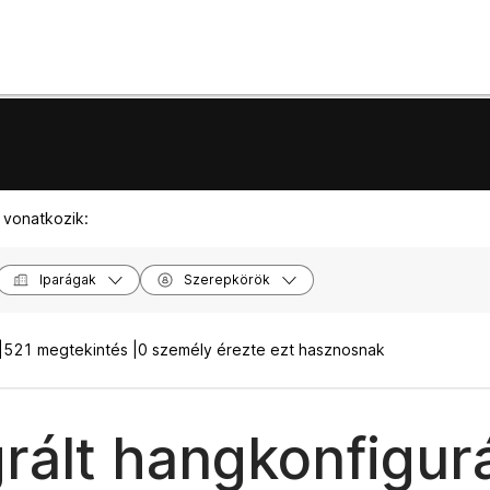
 vonatkozik:
Iparágak
Szerepkörök
|
521 megtekintés |
0 személy érezte ezt hasznosnak
grált hangkonfigur