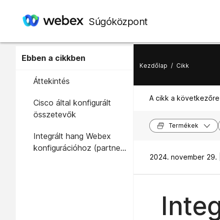
Súgóközpont
Ebben a cikkben
Kezdőlap
/
Cikk
Áttekintés
A cikk a következőre
Cisco által konfigurált
összetevők
Termékek
Integrált hang Webex
konfigurációhoz (partner/
2024. november 29. 
ügyféladminisztrátor)
Inte