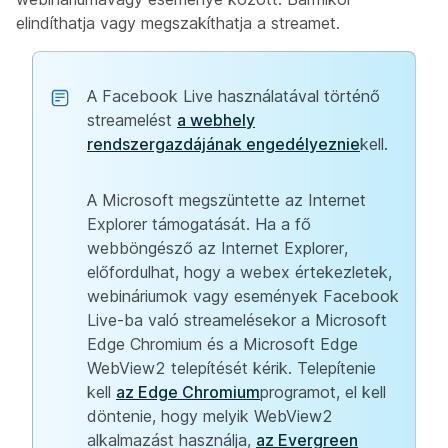
elindíthatja vagy megszakíthatja a streamet.
A Facebook Live használatával történő
streamelést
a webhely
rendszergazdájának engedélyeznie
kell.
A Microsoft megszüntette az Internet
Explorer támogatását. Ha a fő
webböngésző az Internet Explorer,
előfordulhat, hogy a webex értekezletek,
webináriumok vagy események Facebook
Live-ba való streamelésekor a Microsoft
Edge Chromium és a Microsoft Edge
WebView2 telepítését kérik. Telepítenie
kell
az Edge Chromium
programot, el kell
döntenie, hogy melyik WebView2
alkalmazást használja,
az Evergreen