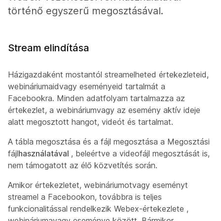
történő egyszerű megosztásával.
Stream elindítása
Házigazdaként mostantól streamelheted értekezleteid,
webináriumaidvagy eseményeid tartalmát a
Facebookra. Minden adatfolyam tartalmazza az
értekezlet, a webináriumvagy az esemény aktív ideje
alatt megosztott hangot, videót és tartalmat.
A tábla megosztása és a fájl megosztása a Megosztási
fájl
használatával
, beleértve a videofájl megosztását is,
nem támogatott az élő közvetítés során.
Amikor értekezletet, webináriumotvagy eseményt
streamel a Facebookon, továbbra is teljes
funkcionalitással rendelkezik Webex-értekezlete ,
webináriumavagy eseménye között. Bármikor