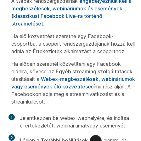
A Webex rendszergazdáinak
engedélyezniük kell a
megbeszélések, webináriumok és események
(klasszikus) Facebook Live-ra történő
streamelését
.
Ha élő közvetítést szeretne egy Facebook-
csoportba, a csoport rendszergazdájának hozzá kell
adnia az Értekezletek alkalmazást a csoporthoz.
Ha élőben szeretnél közvetíteni egy Facebook-
oldalra, kövesd az
Egyéb streaming szolgáltatások
utasításait a
Webex-megbeszélések, webináriumok
vagy események élő közvetítése
című rész alján. A
Facebookon adja meg a streamhivatkozást és a
streamkulcsot.
1
Jelentkezzen be webex webhelyére, és indítsa
el értekezletét, webináriumátvagy eseményét.
2
Lépjen a
További beállítások
elemre, és