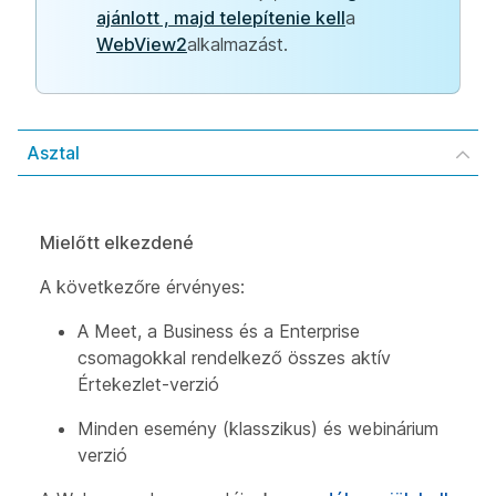
ajánlott , majd telepítenie kell
a
WebView2
alkalmazást.
Asztal
Mielőtt elkezdené
A következőre érvényes:
A Meet, a Business és a Enterprise
csomagokkal rendelkező összes aktív
Értekezlet-verzió
Minden esemény (klasszikus) és webinárium
verzió