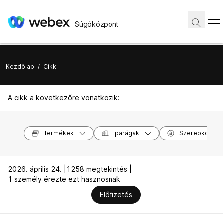
Súgóközpont
Kezdőlap
/
Cikk
A cikk a következőre vonatkozik:
Termékek
Iparágak
Szerepkörök
2026. április 24. |
1258 megtekintés |
1 személy érezte ezt hasznosnak
Előfizetés