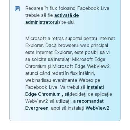
Redarea în flux folosind Facebook Live
trebuie să fie
activată de
administratorul
site-ului.
Microsoft a retras suportul pentru Internet
Explorer. Dacă browserul web principal
este Internet Explorer, este posibil să vi
se solicite să instalați Microsoft Edge
Chromium și Microsoft Edge WebView2
atunci când redați în flux întâlniri,
webinariisau evenimente Webex pe
Facebook Live. Va trebui să
instalați
Edge Chromium , să
decideți ce aplicație
WebView2 să utilizați,
a recomandat
Evergreen
, apoi să instalați
WebView2
.