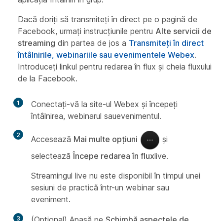
Dacă doriți să transmiteți în direct pe o pagină de
Facebook, urmați instrucțiunile pentru
Alte servicii de
streaming
din partea de jos a
Transmiteți în direct
întâlnirile, webinariile sau evenimentele Webex
.
Introduceți linkul pentru redarea în flux și cheia fluxului
de la Facebook.
1
Conectați-vă la site-ul Webex și începeți
întâlnirea, webinarul sauevenimentul.
2
Accesează
Mai multe opțiuni
și
selectează
Începe redarea în flux
live.
Streamingul live nu este disponibil în timpul unei
sesiuni de practică într-un webinar sau
eveniment.
3
(Opțional) Apasă pe
Schimbă aspectele de