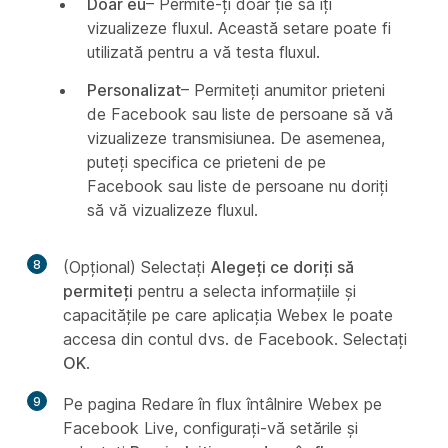
Doar eu
– Permite-ți doar ție să îți
vizualizeze fluxul. Această setare poate fi
utilizată pentru a vă testa fluxul.
Personalizat
– Permiteți anumitor prieteni
de Facebook sau liste de persoane să vă
vizualizeze transmisiunea. De asemenea,
puteți specifica ce prieteni de pe
Facebook sau liste de persoane nu doriți
să vă vizualizeze fluxul.
8
(Opțional) Selectați
Alegeți ce doriți să
permiteți
pentru a selecta informațiile și
capacitățile pe care aplicația Webex le poate
accesa din contul dvs. de Facebook. Selectați
OK
.
9
Pe pagina Redare în flux întâlnire Webex pe
Facebook Live, configurați-vă setările și