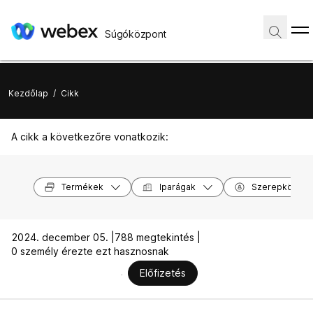
Súgóközpont
Kezdőlap
/
Cikk
A cikk a következőre vonatkozik:
Termékek
Iparágak
Szerepkörök
2024. december 05. |
788 megtekintés |
0 személy érezte ezt hasznosnak
Előfizetés