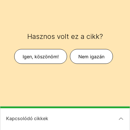
Hasznos volt ez a cikk?
Igen, köszönöm!
Nem igazán
Kapcsolódó cikkek