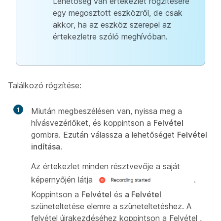
Lehetőség van értekezlet rögzítésére
egy megosztott eszközről, de csak
akkor, ha az eszköz szerepel az
értekezletre szóló meghívóban.
Találkozó rögzítése:
1
Miután megbeszélésen van, nyissa meg a
hívásvezérlőket, és koppintson a
Felvétel
gombra. Ezután válassza a lehetőséget
Felvétel
indítása
.
Az értekezlet minden résztvevője a saját
képernyőjén látja
.
Koppintson a
Felvétel
és
a Felvétel
szüneteltetése elemre a szüneteltetéshez. A
felvétel újrakezdéséhez koppintson a Felvétel
,