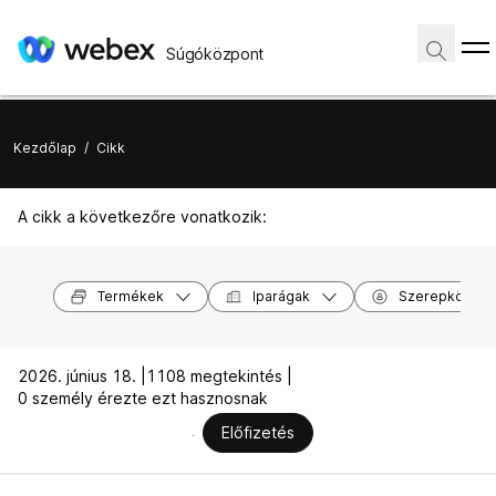
Súgóközpont
Kezdőlap
/
Cikk
A cikk a következőre vonatkozik:
Termékek
Iparágak
Szerepkörök
2026. június 18. |
1108 megtekintés |
0 személy érezte ezt hasznosnak
Előfizetés