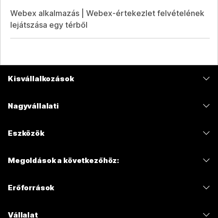
Webex alkalmazás | Webex-értekezlet felvételének
lejátszása egy térből
Kisvállalkozások
Díjszabás
Nagyvállalati
Webex alkalmazás
Webex Suite
Eszközök
Meetings
Calling
Mikrofonos fejhallgatók
Calling
Megoldások a következőhöz:
Meetings
Kamerák
Üzenetküldés
Oktatás
Üzenetküldés
Erőforrások
Asztali sorozat
Képernyőmegosztás
Egészségügy
Slido
Letöltések
Room sorozat
Vállalat
Közigazgatás